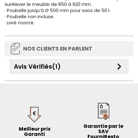
surélever le meuble de 850 à 920 mm.
· Poubelle jusqu’à Ø 500 mm pour sacs de 50 l.
· Poubelle non incluse.
· Livré monté.
NOS CLIENTS EN PARLENT
keyboard_arrow_down
Avis Vérifiés(1)
Garantie par le
Meilleur prix
SAV
Garanti
FourniResto