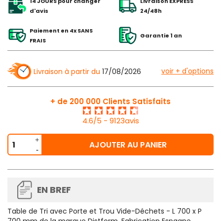
14 JOURS pour changer
Livraison EXPRESS
d'avis
24/48h
Paiement en 4x SANS
Garantie 1 an
FRAIS
voir + d'options
Livraison à partir du
17/08/2026
+ de 200 000 Clients Satisfaits
4.6/5 - 9123avis
AJOUTER AU PANIER
EN BREF
Table de Tri avec Porte et Trou Vide-Déchets - L 700 x P