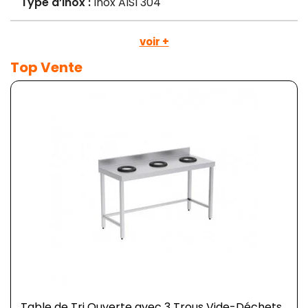
Type d’Inox :
Inox AISI 304
voir +
Top Vente
Table de Tri Ouverte avec 3 Trous Vide-Déchets...