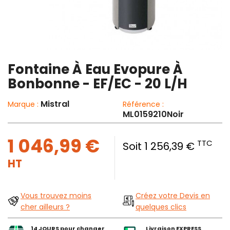
Fontaine À Eau Evopure À
Bonbonne - EF/EC - 20 L/H
Mistral
Marque :
Référence :
ML0159210Noir
1 046,99 €
TTC
Soit 1 256,39 €
HT
Vous trouvez moins
Créez votre Devis en
cher ailleurs ?
quelques clics
14 JOURS pour changer
Livraison EXPRESS