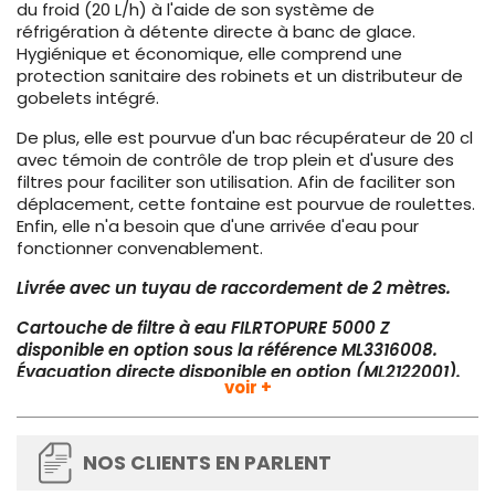
du froid (20 L/h) à l'aide de son système de
réfrigération à détente directe à banc de glace.
Hygiénique et économique, elle comprend une
protection sanitaire des robinets et un distributeur de
gobelets intégré.
De plus, elle est pourvue d'un bac récupérateur de 20 cl
avec témoin de contrôle de trop plein et d'usure des
filtres pour faciliter son utilisation. Afin de faciliter son
déplacement, cette fontaine est pourvue de roulettes.
Enfin, elle n'a besoin que d'une arrivée d'eau pour
fonctionner convenablement.
Livrée avec un tuyau de raccordement de 2 mètres.
Cartouche de filtre à eau FILRTOPURE 5000 Z
disponible en option sous la référence ML3316008.
Évacuation directe disponible en option (ML2122001).
voir +
Plus d'informations :
Gaz R134a sans CFC
NOS CLIENTS EN PARLENT
Compresseur hermétique HP
: 1/8