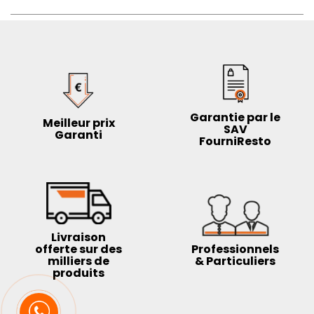
Capacité
: 100 L/h - 20 L/H d'eau froide
Température d'entrée d'eau
: 15/20 °C
Température sortie d'eau
: 6/12°C
Hauteur du gobelet ou verre
: maximum 20 mc
Dimensions
: L 330 x P270 x H 1050 mm
Alimentation
: 200 - 240 V
Gaz réfrigérant
: R600a
Poids
: 23,013 kg
Garantie par le
Meilleur prix
SAV
Garanti
FourniResto
Livraison
offerte sur des
Professionnels
milliers de
& Particuliers
produits