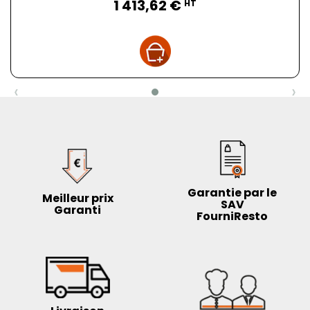
1 413,62 €
HT
‹
›
Garantie par le
Meilleur prix
SAV
Garanti
FourniResto