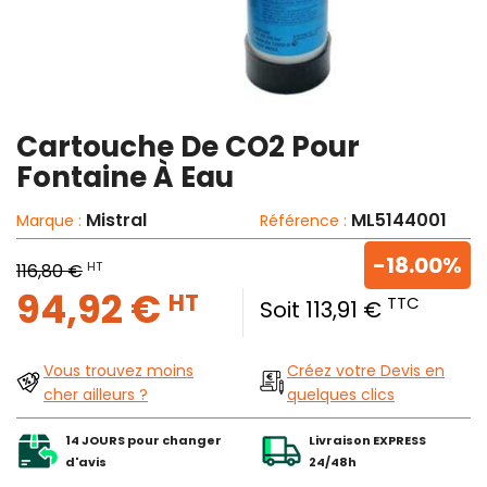
Cartouche De CO2 Pour
Fontaine À Eau
Mistral
ML5144001
Marque :
Référence :
-18.00%
HT
116,80 €
94,92 €
HT
TTC
Soit 113,91 €
Vous trouvez moins
Créez votre Devis en
cher ailleurs ?
quelques clics
14 JOURS pour changer
Livraison EXPRESS
d'avis
24/48h