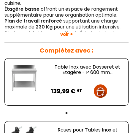
cuisine.
Étagère basse
offrant un espace de rangement
supplémentaire pour une organisation optimale.
Plan de travail renforcé
supportant une charge
maximale de
230 Kg
pour une utilisation intensive.
Pieds modulables
permettant d'ajuster la hauteur
voir +
selon vos besoins.
Cette
Table Inox avec Dosseret et Étagère
Complétez avec :
de
Dynasteel
est l'outil indispensable pour équiper
efficacement votre cuisine professionnelle. Son design
Table Inox avec Dosseret et
pratique et sa qualité de fabrication en font un allié
Etagère - P 600 mm...
précieux pour une organisation optimale et une
productivité accrue. Offrez-vous cet équipement de
qualité pour des performances culinaires inégalées.
Prix
139,99 €
HT
+
Roues pour Tables Inox et