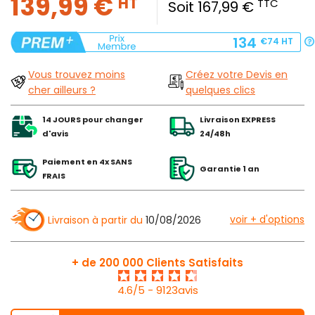
139,99 €
HT
TTC
Soit 167,99 €
134
€74
HT
Vous trouvez moins
Créez votre Devis en
cher ailleurs ?
quelques clics
14 JOURS pour changer
Livraison EXPRESS
d'avis
24/48h
Paiement en 4x SANS
Garantie 1 an
FRAIS
voir + d'options
Livraison à partir du
10/08/2026
+ de 200 000 Clients Satisfaits
4.6/5 - 9123avis