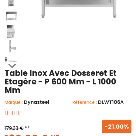

Table Inox Avec Dosseret Et
Etagère - P 600 Mm - L 1000
Mm
Dynasteel
DLWT106A
Marque :
Référence :
-21.00%
HT
179,33 €