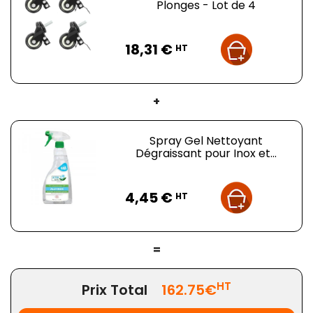
Plonges - Lot de 4
Prix
18,31 €
HT
+
Spray Gel Nettoyant
Dégraissant pour Inox et...
Prix
4,45 €
HT
=
HT
Prix Total
162.75€