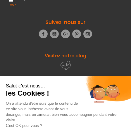
:
voir
Suivez-nous sur
Facebook
YouTube
Google+
Pinterest
Instagram
Visitez notre blog
À propos de
Fourniresto
Entre vous et nous