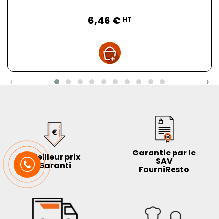
Prix
6,46 €
HT
‹
›
Garantie par le
Meilleur prix
SAV
Garanti
FourniResto