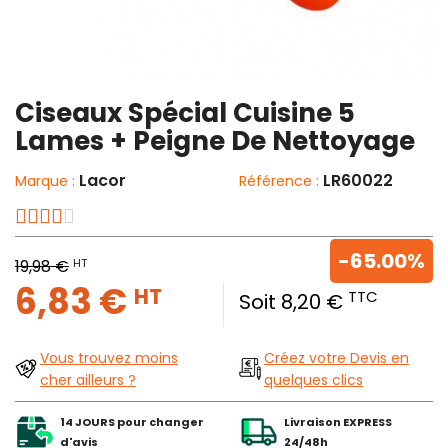
Ciseaux Spécial Cuisine 5
Lames + Peigne De Nettoyage
Lacor
LR60022
Marque :
Référence :
-65.00%
HT
19,98 €
6,83 €
HT
TTC
Soit 8,20 €
Vous trouvez moins
Créez votre Devis en
cher ailleurs ?
quelques clics
14 JOURS pour changer
Livraison EXPRESS
d'avis
24/48h