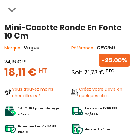

Mini-Cocotte Ronde En Fonte
10 Cm
Vogue
GEY259
Marque :
Référence :
-25.00%
HT
24,16 €
18,11 €
HT
TTC
Soit 21,73 €
Vous trouvez moins
Créez votre Devis en
cher ailleurs ?
quelques clics
14 JOURS pour changer
Livraison EXPRESS
d'avis
24/48h
Paiement en 4x SANS
Garantie 1 an
FRAIS