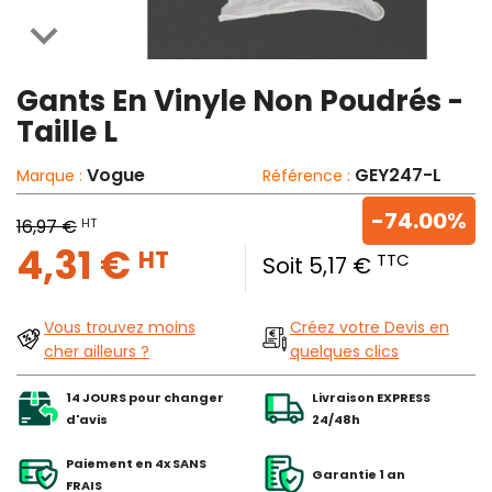

Gants En Vinyle Non Poudrés -
Taille L
Vogue
GEY247-L
Marque :
Référence :
-74.00%
HT
16,97 €
4,31 €
HT
TTC
Soit 5,17 €
Vous trouvez moins
Créez votre Devis en
cher ailleurs ?
quelques clics
14 JOURS pour changer
Livraison EXPRESS
d'avis
24/48h
Paiement en 4x SANS
Garantie 1 an
FRAIS