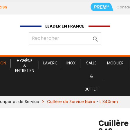
à 9h
Conta
LEADER EN FRANCE

HYGIÈNE
ION
LAVERIE
INOX
SALLE
MOBILIER
&
ENTRETIEN
&
BUFFET
langer et de Service
Cuillère de Service Noire - L 340mm
Cuillère