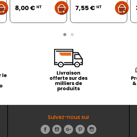
Prix
Prix
8,00 €
7,55 €
HT
HT
Livraison
 le
offerte sur des
Pr
milliers de
&
to
produits
Suivez-nous sur
Facebook
YouTube
Google+
Pinterest
Instagram