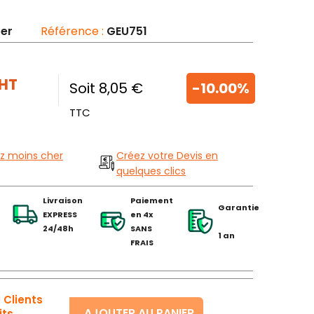
er
Référence :
GEU751
HT
Soit 8,05 €
-10.00%
TTC
z moins cher
Créez votre Devis en
quelques clics
Livraison
Paiement
Garantie
EXPRESS
en 4x
24/48h
SANS
1 an
FRAIS
 Clients
AJOUTER AU PANIER
its