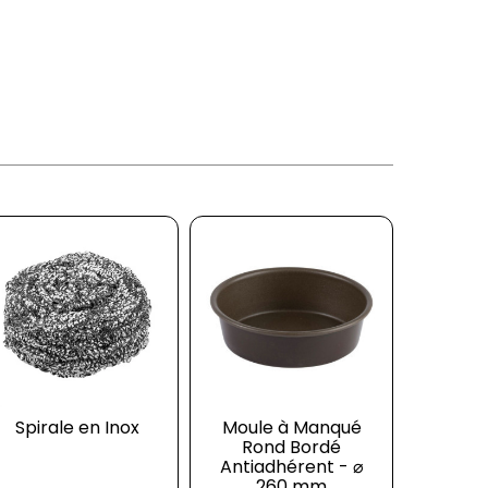
Spirale en Inox
Moule à Manqué
Louche 
Rond Bordé
1
Antiadhérent - ⌀
260 mm