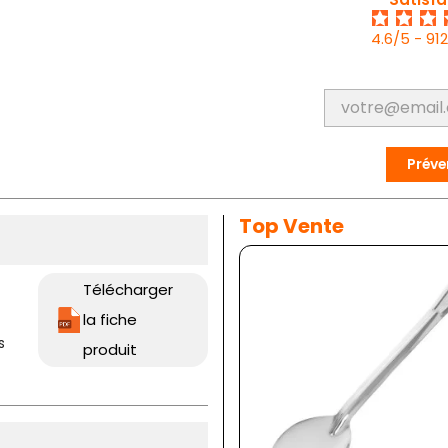
4.6/5 - 91
Préve
Top Vente
Télécharger
la fiche
s
produit