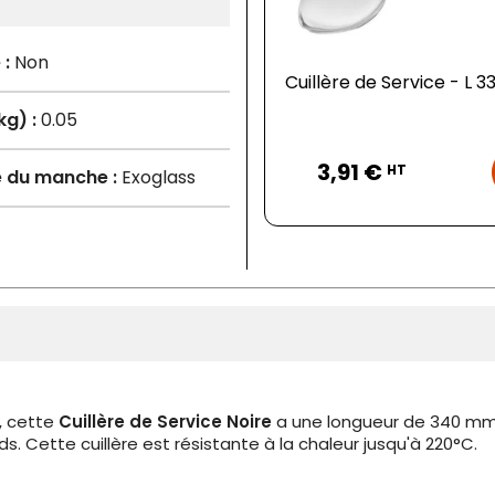
 :
Non
Cuillère de Service - L
kg) :
0.05
Prix
3,91 €
HT
e du manche :
Exoglass
n, cette
Cuillère de Service Noire
a une longueur de 340 mm e
ds. Cette cuillère est résistante à la chaleur jusqu'à 220°C.