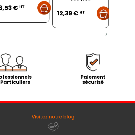
Prix
Pr
3,53 €
7,14 
Prix
HT
12,39 €
HT
›
ofessionnels
Paiement
 Particuliers
sécurisé
Visitez notre blog