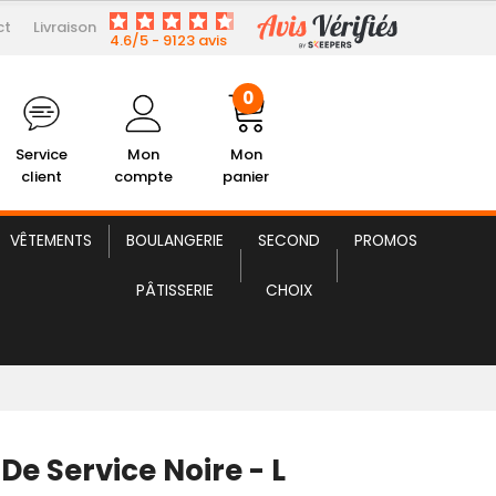
ct
Livraison
6,71 € HT
Cuillère de Service Noire
4.6/5 - 9123 avis
0
Service
Mon
Mon
client
compte
panier
VÊTEMENTS
BOULANGERIE
SECOND
PROMOS
PÂTISSERIE
CHOIX
 De Service Noire - L