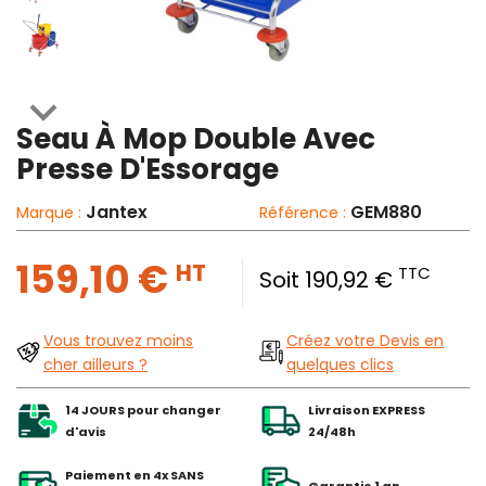

Seau À Mop Double Avec
Presse D'Essorage
Jantex
GEM880
Marque :
Référence :
159,10 €
HT
TTC
Soit 190,92 €
Vous trouvez moins
Créez votre Devis en
cher ailleurs ?
quelques clics
14 JOURS pour changer
Livraison EXPRESS
d'avis
24/48h
Paiement en 4x SANS
Garantie 1 an