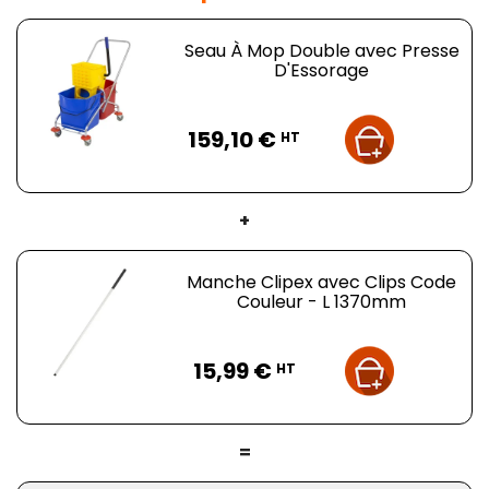
Seau À Mop Double avec Presse
D'Essorage
Prix
159,10 €
HT
+
Manche Clipex avec Clips Code
Couleur - L 1370mm
Prix
15,99 €
HT
=