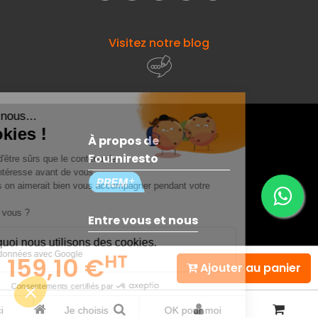
Visitez notre blog
À propos de
Fourniresto
Entre vous et nous
HT
159,10 €
Besoin d'aide ?
Ajouter au panier
© 2026 - Fourniresto