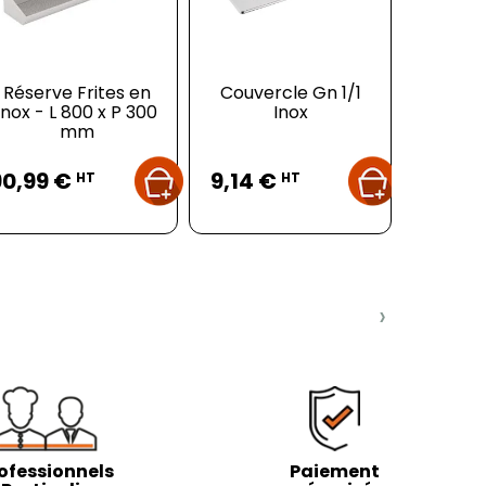
Réserve Frites en
Couvercle Gn 1/1
Thermo
inox - L 800 x P 300
Inox
Réfrigé
mm
°
Prix
Prix
Pr
90,99 €
9,14 €
2,82 
HT
HT
›
ofessionnels
Paiement