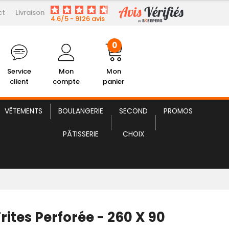
ct
Livraison
4,18 € HT
Pelle À Frites Perforée
4.6/5 - 9126 avis
0
Service
Mon
Mon
client
compte
panier
VÊTEMENTS
BOULANGERIE
SECOND
PROMOS
PÂTISSERIE
CHOIX
Frites Perforée - 260 X 90