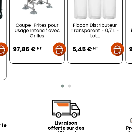
Coupe-Frites pour
Flacon Distributeur
Usage Intensif avec
Transparent - 0,7 L -
Grilles
Lot...
Prix
Prix
97,86 €
5,45 €
HT
HT
Livraison
 le
offerte sur des
Pr