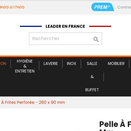
09h00 à 17h00
Conta
LEADER EN FRANCE

HYGIÈNE
ION
LAVERIE
INOX
SALLE
MOBILIER
&
ENTRETIEN
&
BUFFET
e À Frites Perforée - 260 x 90 mm
Pelle À 