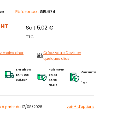
ue
Référence :
GEL674
€
HT
Soit 5,02 €
TTC
z moins cher
Créez votre Devis en
quelques clics
Livraison
Paiement
Garantie
EXPRESS
en 4x
24/48h
SANS
1 an
FRAIS
voir + d'options
n à partir du
17/08/2026