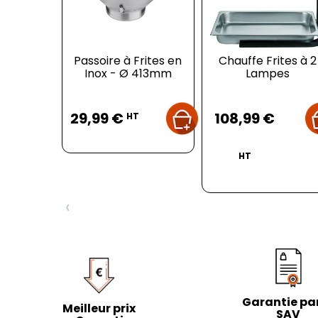
Passoire à Frites en
Chauffe Frites à 2
Inox - Ø 413mm
Lampes
Prix
Prix
29,99 €
108,99 €
HT
HT
‹
Garantie par
Meilleur prix
SAV