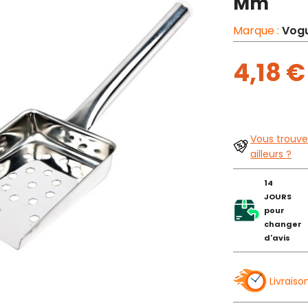
Mm
Marque :
Vog
4,18 
Vous trouve
ailleurs ?
14
JOURS
pour
changer
d'avis
Livraiso