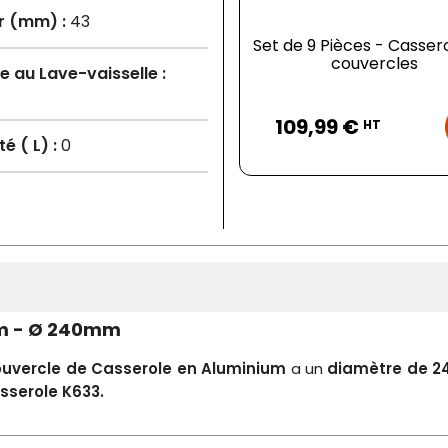
r (mm) :
43
Set de 9 Pièces - Casser
couvercles
 au Lave-vaisselle :
Prix
109,99 €
HT
é ( L) :
0
um - Ø 240mm
uvercle de Casserole en Aluminium
a un
diamètre de 
sserole K633.