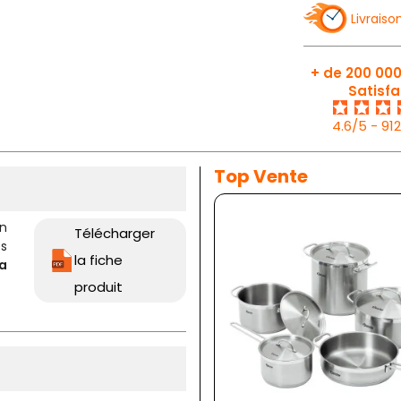
Livraiso
+ de 200 000
Satisfa
4.6/5 - 91
Top Vente
n
Télécharger
s
la fiche
la
produit