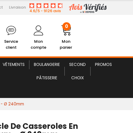
ct
Livraison
6,96 € HT
e de Casseroles en Aluminium
4.6/5 - 9126 avis
0
Service
Mon
Mon
client
compte
panier
VÊTEMENTS
BOULANGERIE
SECOND
PROMOS
PÂTISSERIE
CHOIX
m - Ø 240mm
le De Casseroles En