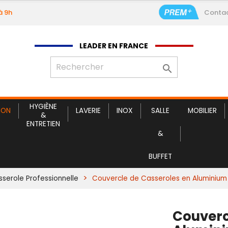
à 9h
Conta
Couvercl
LEADER EN FRANCE

HYGIÈNE
ION
LAVERIE
INOX
SALLE
MOBILIER
&
ENTRETIEN
&
BUFFET
serole Professionnelle
Couvercle de Casseroles en Aluminiu
Couverc