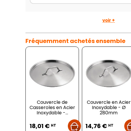
voir +
Fréquemment achetés ensemble
Couvercle de
Couvercle en Acier
Casseroles en Acier
Inoxydable - Ø
Inoxydable -...
280mm
Prix
Prix
18,01 €
14,76 €
HT
HT