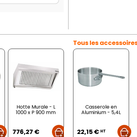
Tous les accessoire
Hotte Murale - L
Sauteuse - Chef
Casserole en
Po
1000 x P 900 mm
Classic Lacor - ⌀ 32
Aluminium - 5,4L
I
cm - 4,7L
Prix
Prix
Prix
776,27 €
57,05 €
22,15 €
2
HT