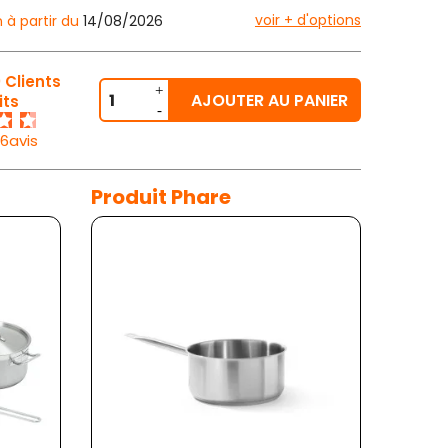
voir + d'options
n à partir du
14/08/2026
 Clients
AJOUTER AU PANIER
its
26avis
Produit Phare