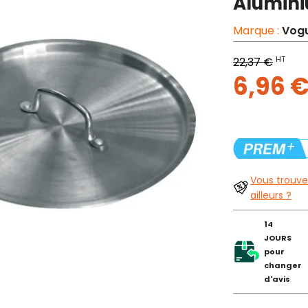
Alumin
Marque :
Vog
HT
22,37 €
6,96 
Vous trouve
ailleurs ?
14
JOURS
pour
changer
d'avis