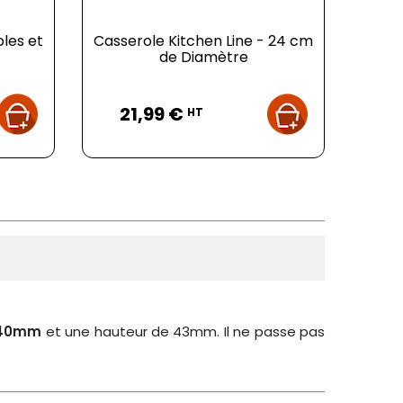
oles et
Casserole Kitchen Line - 24 cm
de Diamètre
Prix
21,99 €
HT
240mm
et une hauteur de 43mm. Il ne passe pas