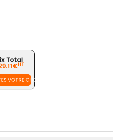
ix Total
HT
29.11€
TES VOTRE CHOIX