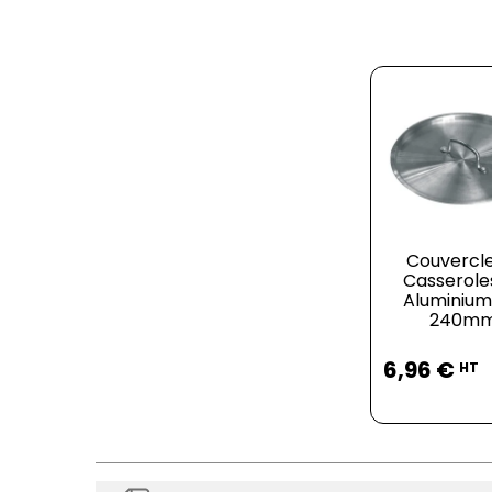
Couvercl
Casserole
Aluminium
240m
Prix
6,96 €
HT