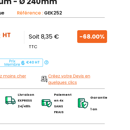
ium - Ø 240mm
ue
Référence :
GEK252
€
HT
Soit 8,35 €
-68.00%
TTC
6
€40
HT
z moins cher
Créez votre Devis en
quelques clics
Livraison
Paiement
Garantie
EXPRESS
en 4x
24/48h
SANS
1 an
FRAIS