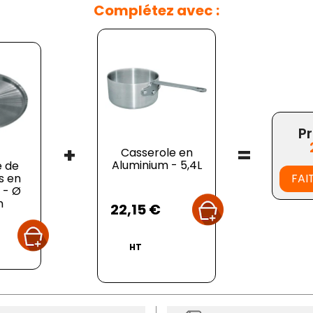
Complétez avec :
Pr
+
=
Casserole en
Aluminium - 5,4L
e de
s en
FAI
 - Ø
Prix
m
22,15 €
HT