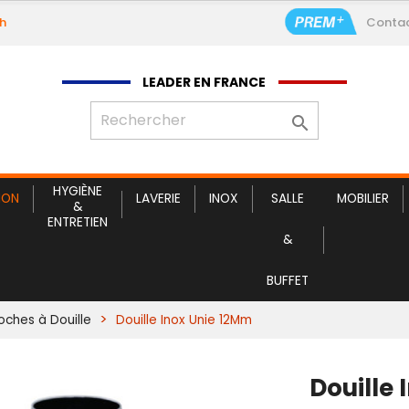
9h
Conta
LEADER EN FRANCE

HYGIÈNE
ION
LAVERIE
INOX
SALLE
MOBILIER
&
ENTRETIEN
&
BUFFET
Poches à Douille
Douille Inox Unie 12Mm
Douille