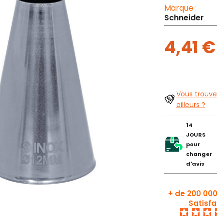
Marque :
Schneider
4,41 
Vous trouve
ailleurs ?
14
JOURS
pour
changer
d'avis
+ de 200 000
Satisfa