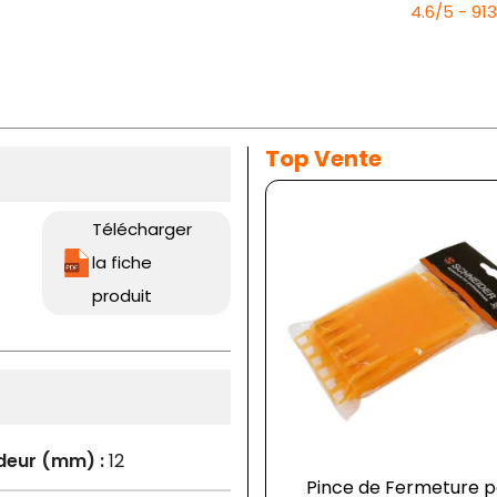
4.6/5 - 91
Top Vente
Télécharger
la fiche
produit
deur (mm) :
12
Pince de Fermeture p