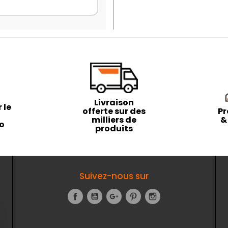
Livraison
 le
offerte sur des
Pr
milliers de
&
to
produits
Suivez-nous sur
Facebook
YouTube
Google+
Pinterest
Instagram