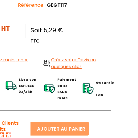
Référence :
GEGT117
€
HT
Soit 5,29 €
TTC
z moins cher
Créez votre Devis en
quelques clics
Livraison
Paiement
Garantie
EXPRESS
en 4x
24/48h
SANS
1 an
FRAIS
 Clients
AJOUTER AU PANIER
its