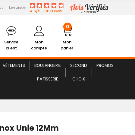
ct
Livraison
4,41 € HT
Douille Inox Unie 12Mm
4.6/5 - 9133 avis
0
Service
Mon
Mon
client
compte
panier
VÊTEMENTS
BOULANGERIE
SECOND
PROMOS
PÂTISSERIE
CHOIX
 Inox Unie 12Mm