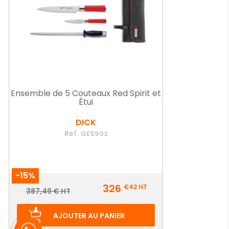
Ensemble de 5 Couteaux Red Spirit et
Étui
DICK
Ref.
GES902
-15%
Prix
326
€42
HT
Prix
387,49 € HT
de
base
AJOUTER AU PANIER