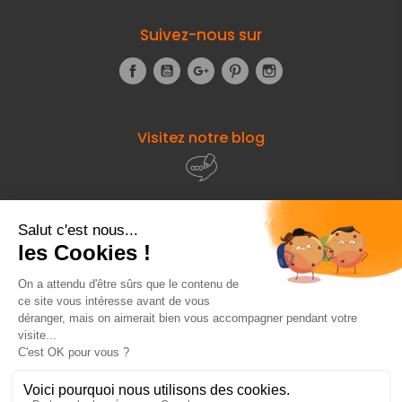
Suivez-nous sur
Facebook
YouTube
Google+
Pinterest
Instagram
Visitez notre blog
À propos de
Fourniresto
Entre vous et nous