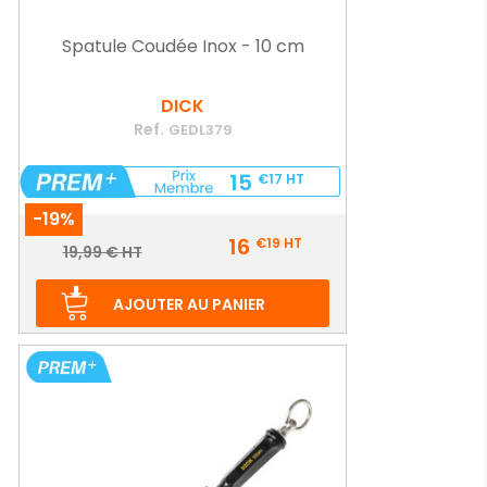
Spatule Coudée Inox - 10 cm
DICK
Ref.
GEDL379
15
€17
HT
-19%
Prix
16
€19
HT
Prix
19,99 € HT
de
base
AJOUTER AU PANIER