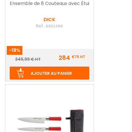
Ensemble de 8 Couteaux avec Étui
DICK
Ref.
GEDL386
-18%
Prix
284
€75
HT
Prix
349,99 € HT
de
base
AJOUTER AU PANIER