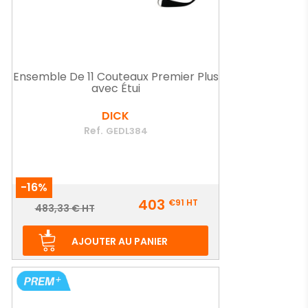
Ensemble De 11 Couteaux Premier Plus
avec Étui
DICK
Ref.
GEDL384
-16%
Prix
403
€91
HT
Prix
483,33 € HT
de
base
AJOUTER AU PANIER