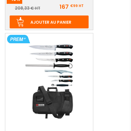
Prix
167
€99
HT
Prix
208,33 € HT
de
base
AJOUTER AU PANIER