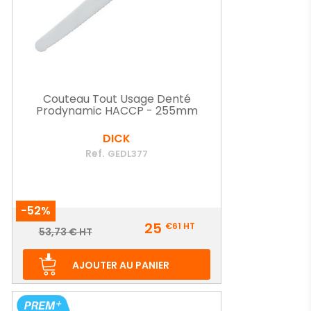
Couteau Tout Usage Denté
Prodynamic HACCP - 255mm
DICK
Ref.
GEDL377
-52%
Prix
25
€61
HT
Prix
53,73 € HT
de
base
AJOUTER AU PANIER