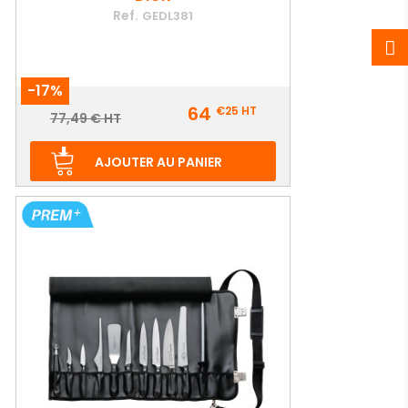
Ref.
GEDL381
-17%
Prix
64
€25
HT
Prix
77,49 € HT
de
base
AJOUTER AU PANIER