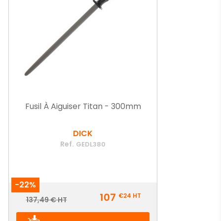
Fusil À Aiguiser Titan - 300mm
DICK
Ref.
GEDL380
-22%
Prix
107
€24
HT
Prix
137,49 € HT
de
base