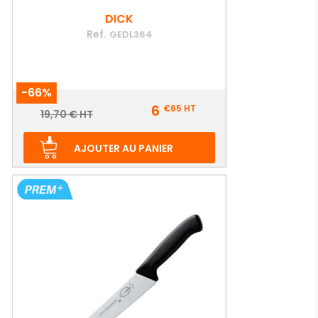
DICK
Ref.
GEDL364
-66%
Prix
6
€65
HT
Prix
19,70 € HT
de
base
AJOUTER AU PANIER