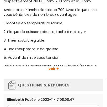
respectivement de 800 mm, 700 mm et 850 mm.
Avec cette Plancha Électrique 700 Avec Plaque Lisse,
vous bénéficiez de nombreux avantages :
1. Montée en température rapide
2. Plaque de cuisson robuste, facile à nettoyer
3. Thermostat réglable
4. Bac récupérateur de graisse
5. Voyant de mise sous tension
Idéale pour les restaurants, cette Plancha Électrique
voir +
700 Avec Plaque Lisse est conçue pour durer dans le
temps et pour vous offrir une cuisine saine et
savoureuse. Pratique et puissante, elle s'adaptera
QUESTIONS & RÉPONSES
parfaitement à vos besoins et vous permettra de
réaliser vos meilleures recettes. Offrez-vous le meilleur
avec Gastro M !
Élisabeth
Posée le 2023-11-17 08:08:47