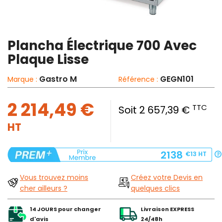
Plancha Électrique 700 Avec
Plaque Lisse
Gastro M
GEGN101
Marque :
Référence :
2 214,49 €
TTC
Soit 2 657,39 €
HT
2138
€13
HT
Vous trouvez moins
Créez votre Devis en
cher ailleurs ?
quelques clics
14 JOURS pour changer
Livraison EXPRESS
d'avis
24/48h