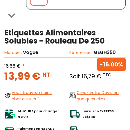

Etiquettes Alimentaires
Solubles - Rouleau De 250
Vogue
GEGH350
Marque :
Référence :
-16.00%
HT
16,66 €
13,99 €
HT
TTC
Soit 16,79 €
Vous trouvez moins
Créez votre Devis en
cher ailleurs ?
quelques clics
14 JOURS pour changer
Livraison EXPRESS
d'avis
24/48h
Paiement en 4x SANS