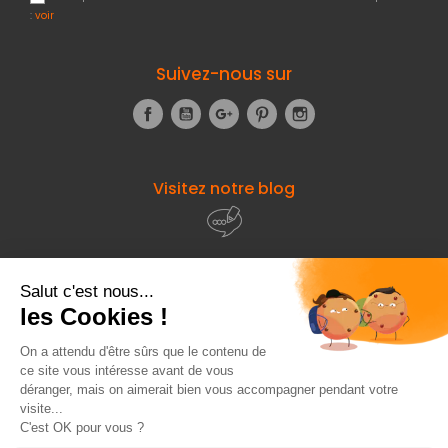
:
voir
Suivez-nous sur
Facebook
YouTube
Google+
Pinterest
Instagram
Visitez notre blog
À propos de
Fourniresto
Entre vous et nous