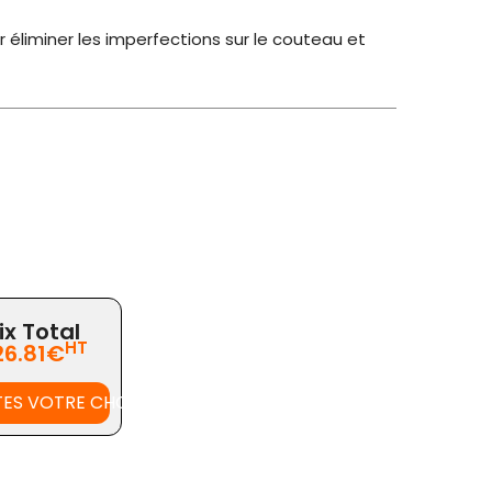
 éliminer les imperfections sur le couteau et
ix Total
HT
26.81€
TES VOTRE CHOIX