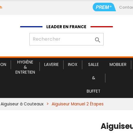
9h
Conta
LEADER EN FRANCE

HYGIÈNE
ION
LAVERIE
INOX
SALLE
MOBILIER
&
ENTRETIEN
&
BUFFET
Aiguiseur à Couteaux
Aiguiseur Manuel 2 Étapes
Aiguise