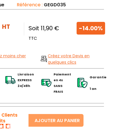
ue
Référence :
GEGD035
€
HT
Soit 11,90 €
-14.00%
TTC
z moins cher
Créez votre Devis en
quelques clics
Livraison
Paiement
Garantie
EXPRESS
en 4x
24/48h
SANS
1 an
FRAIS
 Clients
AJOUTER AU PANIER
its