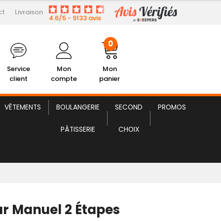
ct
Livraison
9,92 € HT
Aiguiseur Manuel 2 Étapes
4.6/5 - 9133 avis
0
Service
Mon
Mon
client
compte
panier
VÊTEMENTS
BOULANGERIE
SECOND
PROMOS
PÂTISSERIE
CHOIX
ur Manuel 2 Étapes