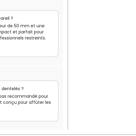
areil ?
ueur de 50 mm et une
pact et parfait pour
fessionnels restreints.
x dentelés ?
st pas recommandé pour
nt conçu pour affûter les