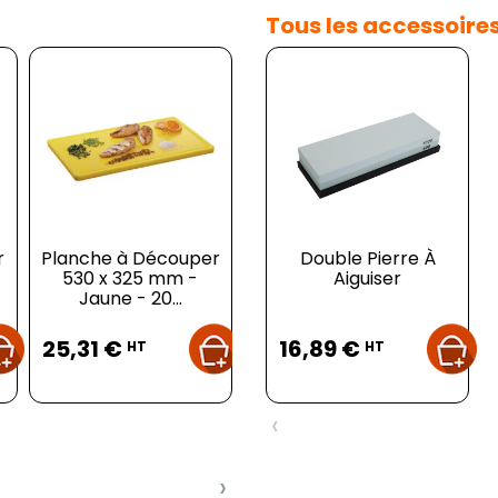
Tous les accessoire
r
Planche à Découper
Pichet En Inox 340Ml
Double Pierre À
530 x 325 mm -
Aiguiser
Tr
Jaune - 20...
Prix
Prix
Prix
25,31 €
6,75 €
16,89 €
8
HT
HT
HT
‹
›