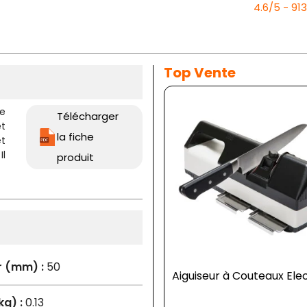
4.6/5 - 91
Top Vente
te
Télécharger
et
la fiche
et
Il
produit
r (mm) :
50
Aiguiseur à Couteaux Ele
kg) :
0.13