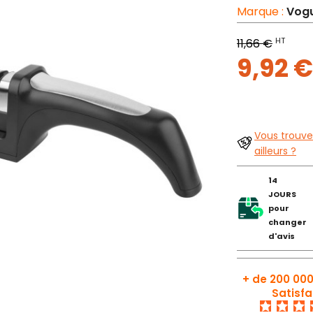
Marque :
Vog
HT
11,66 €
9,92 
Vous trouve
ailleurs ?
14
JOURS
pour
changer
d'avis
+ de 200 000
Satisfa