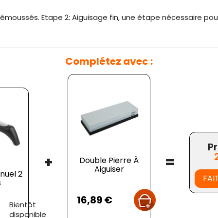
émoussés. Etape 2: Aiguisage fin, une étape nécessaire pour
Complétez avec :
Pr
+
=
Double Pierre À
Aiguiser
nuel 2
FAI
s
Prix
16,89 €
Bientôt
disponible