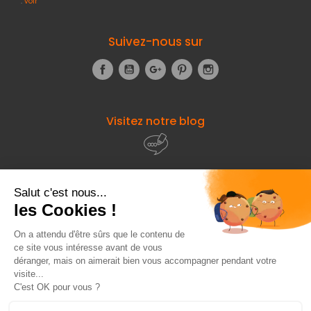
:
voir
Suivez-nous sur
Facebook
YouTube
Google+
Pinterest
Instagram
Visitez notre blog
À propos de
Fourniresto
Entre vous et nous