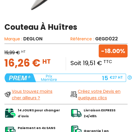
Couteau À Huîtres
DEGLON
GEGD022
Marque :
Référence :
-18.00%
HT
19,99 €
16,26 €
HT
TTC
Soit 19,51 €
15
€27
HT
Vous trouvez moins
Créez votre Devis en
cher ailleurs ?
quelques clics
14 JOURS pour changer
Livraison EXPRESS
d'avis
24/48h
Paiement en 4x SANS
Garantie 1 an