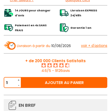
cher ailleurs ?
quelques clics
14 JOURS pour changer
Livraison EXPRESS
d'avis
24/48h
Paiement en 4x SANS
Garantie 1 an
FRAIS
voir + d'options
Livraison à partir du
10/08/2026
+ de 200 000 Clients Satisfaits
4.6/5 - 9126avis
AJOUTER AU PANIER
EN BREF