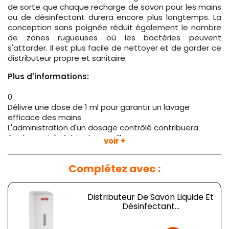
de sorte que chaque recharge de savon pour les mains
ou de désinfectant durera encore plus longtemps. La
conception sans poignée réduit également le nombre
de zones rugueuses où les bactéries peuvent
s'attarder. Il est plus facile de nettoyer et de garder ce
distributeur propre et sanitaire.
Plus d'informations:
0
Délivre une dose de 1 ml pour garantir un lavage
efficace des mains
L'administration d'un dosage contrôlé contribuera
également à réduire le gaspillage
voir +
Réservoir facile à remplir
Design sans manette pour plus d'hygiène
Complétez avec :
Le distributeur peut être verrouillé pour plus de sécurité
Le design épuré s'intègre dans tout espace sanitaire
public
Distributeur De Savon Liquide Et
Compatible avec les savons liquides et les
Désinfectant...
désinfectants pour les mains uniquement
Prix