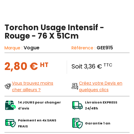
Torchon Usage Intensif -
Rouge - 76 X 51Cm
Vogue
GEE915
Marque :
Référence :
2,80 €
HT
TTC
Soit 3,36 €
Vous trouvez moins
Créez votre Devis en
cher ailleurs ?
quelques clics
14 JOURS pour changer
Livraison EXPRESS
d'avis
24/48h
Paiement en 4x SANS
Garantie 1 an
FRAIS