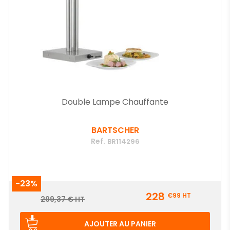
Double Lampe Chauffante
BARTSCHER
Ref.
BR114296
-23%
Prix
228
€99
HT
Prix
299,37 € HT
de
base
AJOUTER AU PANIER