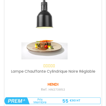
Lampe Chauffante Cylindrique Noire Réglable
HENDI
Ref.
HN273852
55
€90
HT