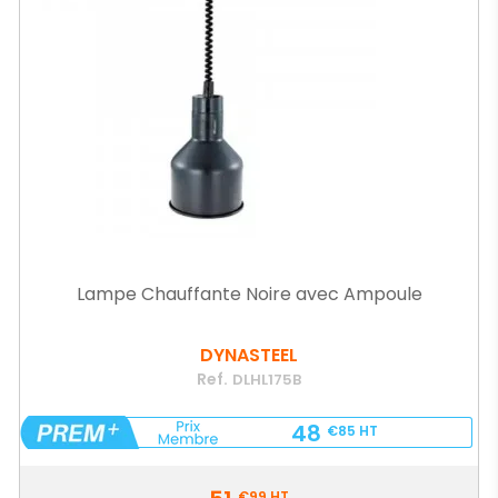
Lampe Chauffante Noire avec Ampoule
DYNASTEEL
Ref.
DLHL175B
48
€85
HT
Prix
€99
HT