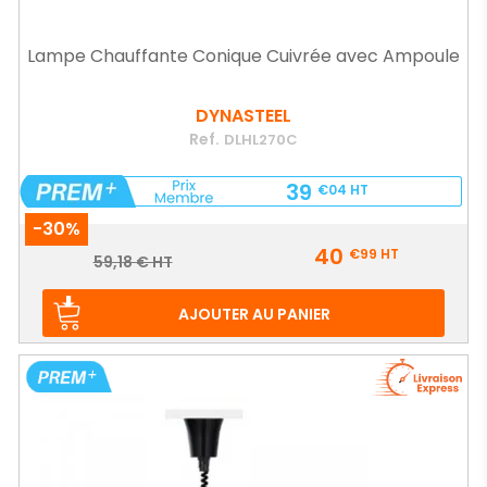
Lampe Chauffante Conique Cuivrée avec Ampoule
DYNASTEEL
Ref.
DLHL270C
39
€04
HT
-30%
Prix
40
€99
HT
Prix
59,18 € HT
de
base
AJOUTER AU PANIER