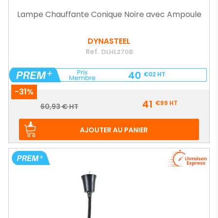
Lampe Chauffante Conique Noire avec Ampoule
DYNASTEEL
Ref.
DLHL270B
40
€02
HT
-31%
Prix
41
€99
HT
Prix
60,93 € HT
de
base
AJOUTER AU PANIER