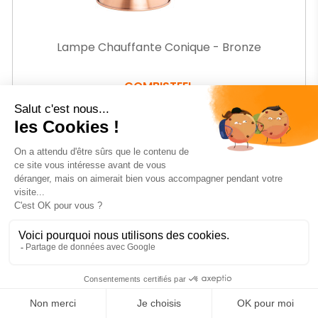
Lampe Chauffante Conique - Bronze
COMBISTEEL
Ref.
CB74551815
-27%
Prix
71
€25
HT
Prix
98,52 € HT
de
base
AJOUTER AU PANIER