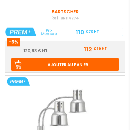
BARTSCHER
Ref.
BR114274
110
€70
HT
-6%
Prix
112
€99
HT
Prix
120,83 € HT
de
base
AJOUTER AU PANIER