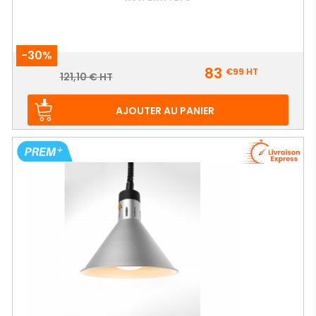
-30%
Prix
83
€99
HT
Prix
121,10 € HT
de
base
AJOUTER AU PANIER