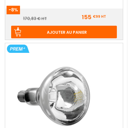
-8%
Prix
155
€99
HT
Prix
170,83 € HT
de
base
AJOUTER AU PANIER