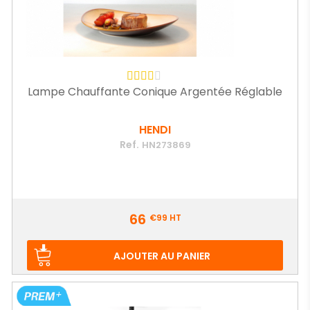
Lampe Chauffante Conique Argentée Réglable
HENDI
Ref.
HN273869
Prix
66
€99
HT
AJOUTER AU PANIER