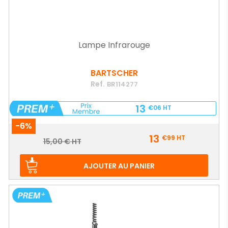
Lampe Infrarouge
BARTSCHER
Ref.
BR114277
13
€06
HT
-6%
Prix
13
€99
HT
Prix
15,00 € HT
de
base
AJOUTER AU PANIER