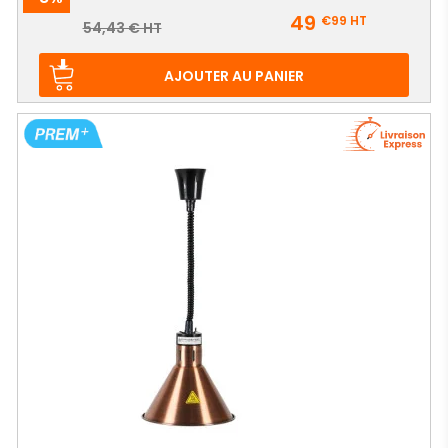
Prix
49
€99
HT
Prix
54,43 € HT
de
base
AJOUTER AU PANIER