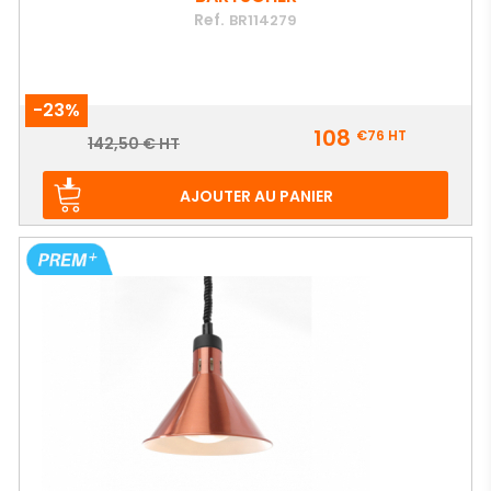
Ref.
BR114279
-23%
Prix
108
€76
HT
Prix
142,50 € HT
de
base
AJOUTER AU PANIER