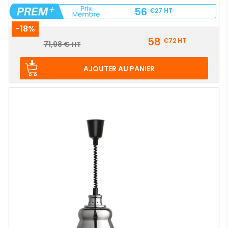
56
€27
HT
-18%
Prix
58
€72
HT
Prix
71,98 € HT
de
base
AJOUTER AU PANIER