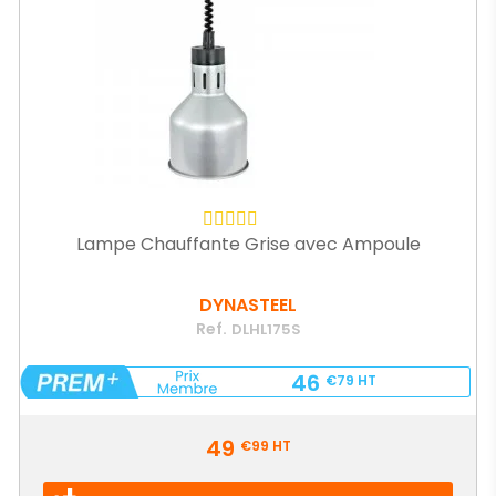
Lampe Chauffante Grise avec Ampoule
DYNASTEEL
Ref.
DLHL175S
46
€79
HT
Prix
49
€99
HT