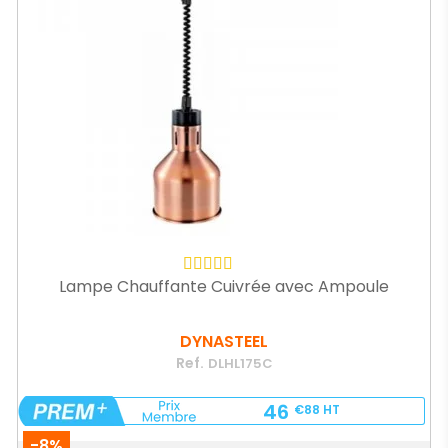
Lampe Chauffante Cuivrée avec Ampoule
DYNASTEEL
Ref.
DLHL175C
46
€88
HT
-8%