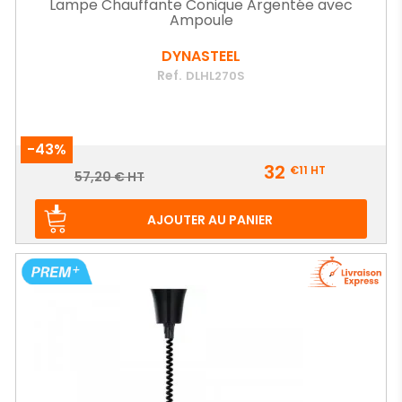
Lampe Chauffante Conique Argentée avec
Ampoule
DYNASTEEL
Ref.
DLHL270S
-43%
Prix
32
€11
HT
Prix
57,20 € HT
de
base
AJOUTER AU PANIER