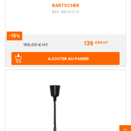
BARTSCHER
Ref.
BR114270
-15%
Prix
139
€99
HT
Prix
165,00 € HT
de
base
AJOUTER AU PANIER