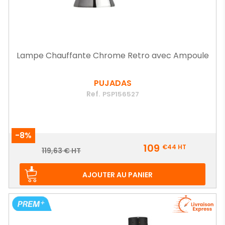
Lampe Chauffante Chrome Retro avec Ampoule
PUJADAS
Ref.
PSP156527
-8%
Prix
109
€44
HT
Prix
119,63 € HT
de
base
AJOUTER AU PANIER