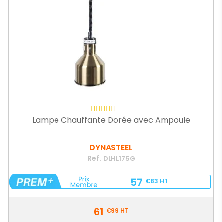
Lampe Chauffante Dorée avec Ampoule
DYNASTEEL
Ref.
DLHL175G
57
€83
HT
Prix
61
€99
HT