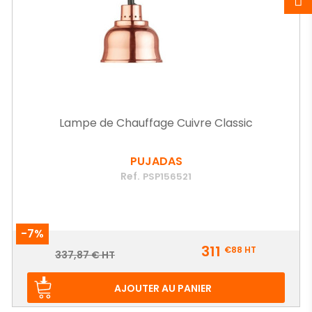
Lampe de Chauffage Cuivre Classic
PUJADAS
Ref.
PSP156521
-7%
Prix
311
€88
HT
Prix
337,87 € HT
de
base
AJOUTER AU PANIER