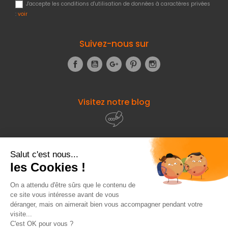
J'accepte les conditions d'utilisation de données à caractères privées
:
voir
Suivez-nous sur
Facebook
YouTube
Google+
Pinterest
Instagram
Visitez notre blog
À propos de
Fourniresto