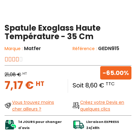
Spatule Exoglass Haute
Température - 35 Cm
Matfer
GEDN915
Marque :
Référence :
-65.00%
HT
21,08 €
7,17 €
HT
TTC
Soit 8,60 €
Vous trouvez moins
Créez votre Devis en
cher ailleurs ?
quelques clics
14 JOURS pour changer
Livraison EXPRESS
d'avis
24/48h