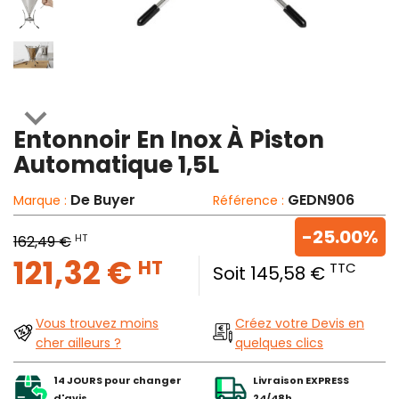

Entonnoir En Inox À Piston
Automatique 1,5L
De Buyer
GEDN906
Marque :
Référence :
-25.00%
HT
162,49 €
121,32 €
HT
TTC
Soit 145,58 €
Vous trouvez moins
Créez votre Devis en
cher ailleurs ?
quelques clics
14 JOURS pour changer
Livraison EXPRESS
d'avis
24/48h