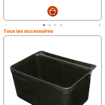
‹
›
Tous les accessoires