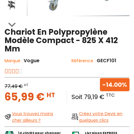

Chariot En Polypropylène
Modèle Compact - 825 X 412
Mm
Vogue
GECF101
Marque :
Référence :
-14.00%
HT
77,49 €
65,99 €
HT
TTC
Soit 79,19 €
Vous trouvez moins
Créez votre Devis en
cher ailleurs ?
quelques clics
14 JOURS pour changer
Livraison EXPRESS