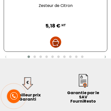
Zesteur de Citron
Prix
5,18 €
HT
‹
›
Garantie par le
Meilleur prix
SAV
Garanti
FourniResto