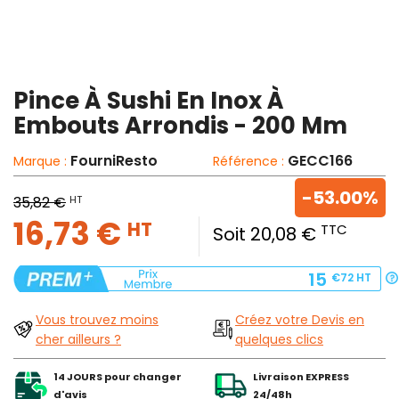
Pince À Sushi En Inox À
Embouts Arrondis - 200 Mm
FourniResto
GECC166
Marque :
Référence :
-53.00%
HT
35,82 €
16,73 €
HT
TTC
Soit 20,08 €
15
€72
HT
Vous trouvez moins
Créez votre Devis en
cher ailleurs ?
quelques clics
14 JOURS pour changer
Livraison EXPRESS
d'avis
24/48h