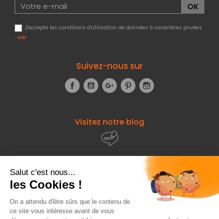
J'accepte les conditions d'utilisation de données à caractères privées
:
voir
Suivez-nous sur
Facebook
YouTube
Google+
Pinterest
Instagram
Visitez notre blog
À propos de
Fourniresto