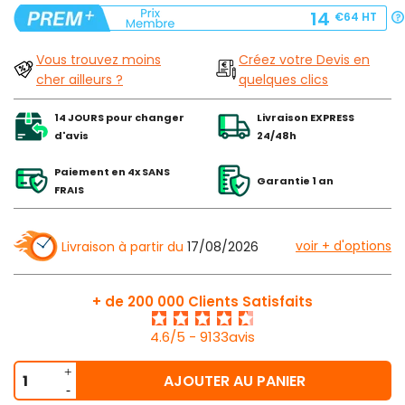
14
€64
HT
Vous trouvez moins
Créez votre Devis en
cher ailleurs ?
quelques clics
14 JOURS pour changer
Livraison EXPRESS
d'avis
24/48h
Paiement en 4x SANS
Garantie 1 an
FRAIS
voir + d'options
Livraison à partir du
17/08/2026
+ de 200 000 Clients Satisfaits
4.6/5 - 9133avis
AJOUTER AU PANIER