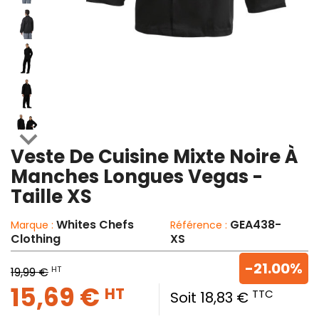

Veste De Cuisine Mixte Noire À
Manches Longues Vegas -
Taille XS
Whites Chefs
GEA438-
Marque :
Référence :
Clothing
XS
-21.00%
HT
19,99 €
15,69 €
HT
TTC
Soit 18,83 €