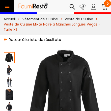
0

search
Accueil
Vêtement de Cuisine
Veste de Cuisine
Veste de Cuisine Mixte Noire à Manches Longues Vegas -
Taille XS
Retour à la liste de résultats