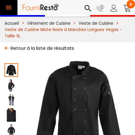
0

search
Accueil
Vêtement de Cuisine
Veste de Cuisine
Veste de Cuisine Mixte Noire à Manches Longues Vegas -
Taille XL
Retour à la liste de résultats