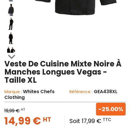

Veste De Cuisine Mixte Noire À
Manches Longues Vegas -
Taille XL
Whites Chefs
GEA438XL
Marque :
Référence :
Clothing
-25.00%
HT
19,99 €
14,99 €
HT
TTC
Soit 17,99 €