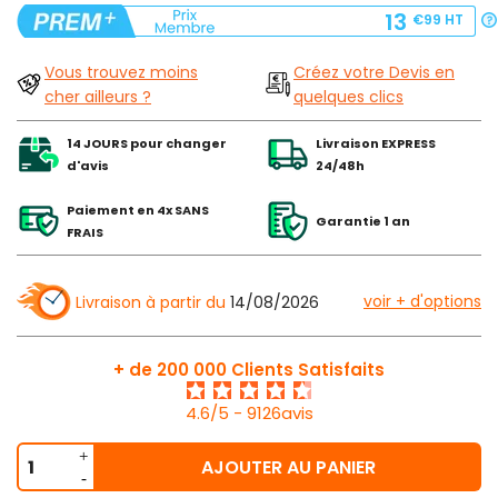
13
€99
HT
Vous trouvez moins
Créez votre Devis en
cher ailleurs ?
quelques clics
14 JOURS pour changer
Livraison EXPRESS
d'avis
24/48h
Paiement en 4x SANS
Garantie 1 an
FRAIS
voir + d'options
Livraison à partir du
14/08/2026
+ de 200 000 Clients Satisfaits
4.6/5 - 9126avis
AJOUTER AU PANIER