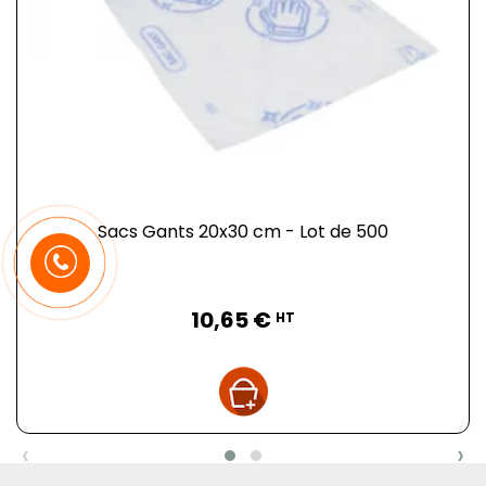
Sacs Gants 20x30 cm - Lot de 500
Prix
10,65 €
HT
‹
›