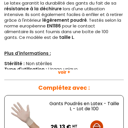
Le latex garantit la durabilité des gants du fait de sa
résistance à la déchirure
lors d'une utilisation
intensive. Ils sont également faciles à enfiler et à retirer
grâce à l'intérieur
légèrement poudré
. Testés selon la
norme européenne
EN1186
pour le contact
alimentaire ils sont fournis dans une boîte de 100
gants. Ce modèle est de
taille L
.
Plus d'informations :
Stérilité :
Non stériles
Type d'utilisation :
Usage unique
voir +
Qualité :
Conforme à la norme BS EN 455
Taille :
L
Poids :
60 g
Complétez avec :
Gants Poudrés en Latex - Taille
L - Lot de 100
Prix
26,13 €
HT