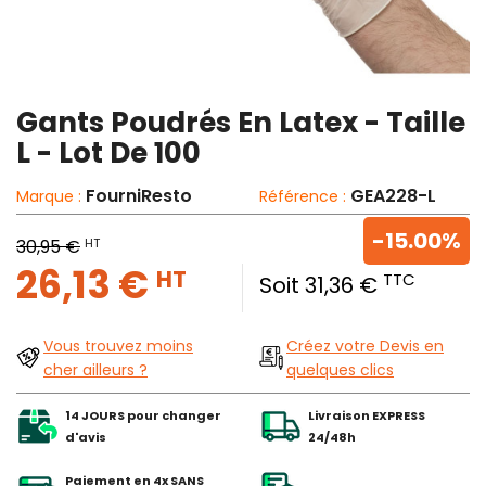
Gants Poudrés En Latex - Taille
L - Lot De 100
FourniResto
GEA228-L
Marque :
Référence :
-15.00%
HT
30,95 €
26,13 €
HT
TTC
Soit 31,36 €
Vous trouvez moins
Créez votre Devis en
cher ailleurs ?
quelques clics
14 JOURS pour changer
Livraison EXPRESS
d'avis
24/48h
Paiement en 4x SANS