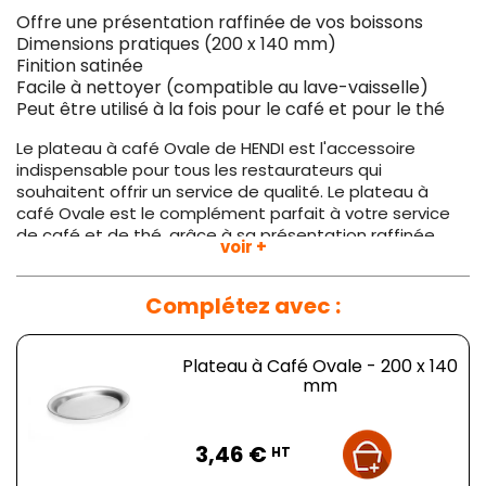
Offre une présentation raffinée de vos boissons
Dimensions pratiques (200 x 140 mm)
Finition satinée
Facile à nettoyer (compatible au lave-vaisselle)
Peut être utilisé à la fois pour le café et pour le thé
Le plateau à café Ovale de HENDI est l'accessoire
indispensable pour tous les restaurateurs qui
souhaitent offrir un service de qualité. Le plateau à
café Ovale est le complément parfait à votre service
de café et de thé, grâce à sa présentation raffinée,
voir +
ses dimensions pratiques, sa finition satinée et sa
facilité de nettoyage. Offrez à vos clients une
expérience mémorable et rendez votre établissement
Complétez avec :
encore plus accueillant. Commandez le plateau à café
Ovale de HENDI aujourd'hui et profitez d'un service de
qualité !
Plateau à Café Ovale - 200 x 140
mm
Prix
3,46 €
HT