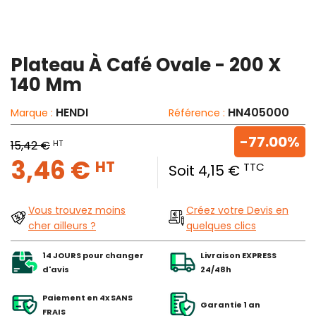
Plateau À Café Ovale - 200 X
140 Mm
HENDI
HN405000
Marque :
Référence :
-77.00%
HT
15,42 €
3,46 €
HT
TTC
Soit 4,15 €
Vous trouvez moins
Créez votre Devis en
cher ailleurs ?
quelques clics
14 JOURS pour changer
Livraison EXPRESS
d'avis
24/48h
Paiement en 4x SANS
Garantie 1 an
FRAIS