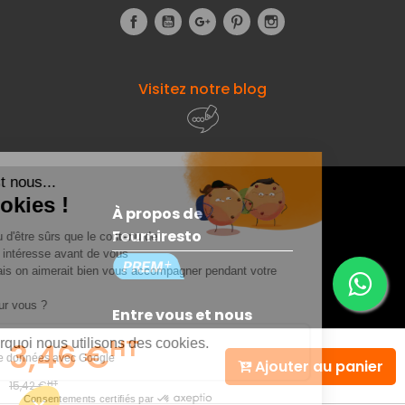
Facebook
YouTube
Google+
Pinterest
Instagram
Visitez notre blog
À propos de
Fourniresto
Entre vous et nous
HT
3,46 €
Ajouter au panier
Besoin d'aide ?
HT
15,42 €