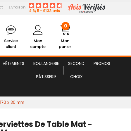
ct
Livraison
5,45 € HT
Porte-Serviettes de Table Mat
4.6/5 - 9133 avis
0
Service
Mon
Mon
client
compte
panier
VÊTEMENTS
BOULANGERIE
SECOND
PROMOS
PÂTISSERIE
CHOIX
 170 x 30 mm
erviettes De Table Mat -