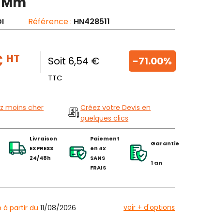
0 Mm
I
Référence :
HN428511
€
HT
Soit 6,54 €
-71.00%
TTC
z moins cher
Créez votre Devis en
quelques clics
Livraison
Paiement
Garantie
EXPRESS
en 4x
24/48h
SANS
1 an
FRAIS
voir + d'options
n à partir du
11/08/2026