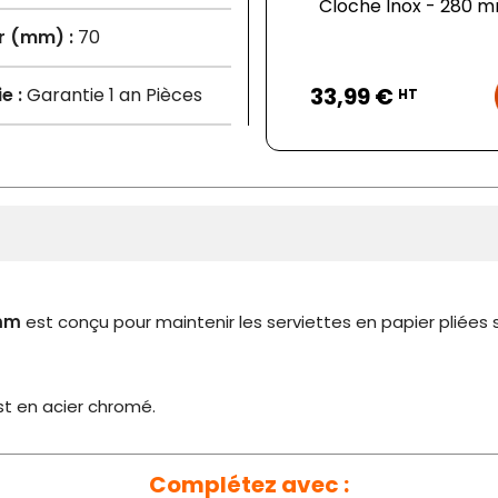
Cloche Inox - 280 
r (mm) :
70
Prix
33,99 €
e :
Garantie 1 an Pièces
HT
 mm
est conçu pour maintenir les serviettes en papier pliées 
est en acier chromé.
Complétez avec :