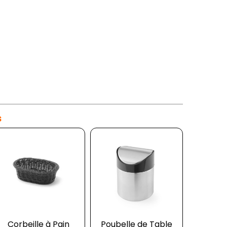
s
cotte Ovale Noire
Corbeille à Pain
Couteau à Pain
Poubelle de Table
Cuillère d
Pince