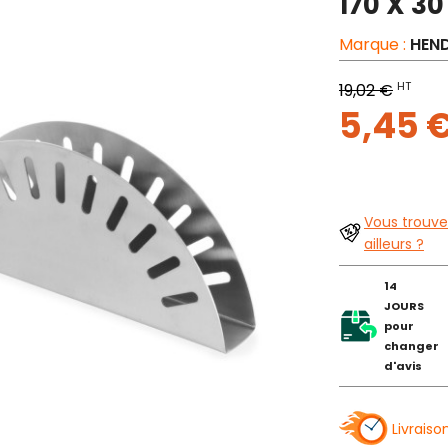
170 X 3
Marque :
HEND
HT
19,02 €
5,45 
Vous trouve
ailleurs ?
14
JOURS
pour
changer
d'avis
Livraiso