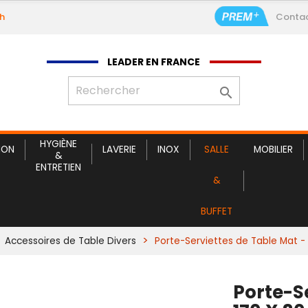
9h
Conta
LEADER EN FRANCE

HYGIÈNE
ION
LAVERIE
INOX
SALLE
MOBILIER
&
ENTRETIEN
&
BUFFET
Accessoires de Table Divers
Porte-Serviettes de Table Mat -
Porte-S