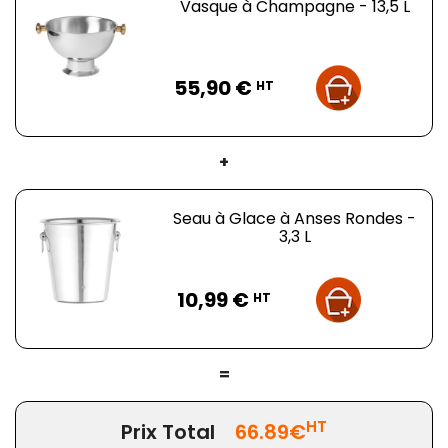
Vasque à Champagne - 13,5 L
Prix
55,90 €
HT
+
Seau à Glace à Anses Rondes -
3,3 L
Prix
10,99 €
HT
=
HT
Prix Total
66.89€