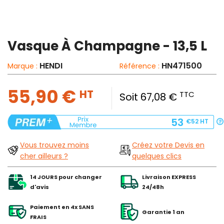
Vasque À Champagne - 13,5 L
HENDI
HN471500
Marque :
Référence :
55,90 €
HT
TTC
Soit 67,08 €
53
€52
HT
Vous trouvez moins
Créez votre Devis en
cher ailleurs ?
quelques clics
14 JOURS pour changer
Livraison EXPRESS
d'avis
24/48h
Paiement en 4x SANS
Garantie 1 an
FRAIS