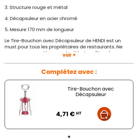
3. Structure rouge et métal
4. Décapsuleur en acier chromé
5. Mesure 170 mm de longueur
Le Tire-Bouchon avec Décapsuleur de HENDI est un
must pour tous les propriétaires de restaurants. Ne
manquez pas cette opportunité et profitez de ce
voir +
produit pour ouvrir vos bouteilles de vin et champagne
avec facilité.
Complétez avec :
Tire-Bouchon avec
Décapsuleur
Prix
4,71 €
HT
+