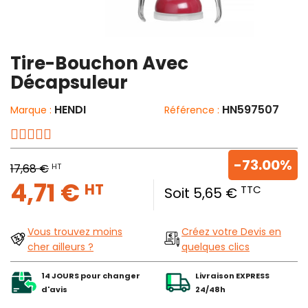
Tire-Bouchon Avec
Décapsuleur
HENDI
HN597507
Marque :
Référence :
-73.00%
HT
17,68 €
4,71 €
HT
TTC
Soit 5,65 €
Vous trouvez moins
Créez votre Devis en
cher ailleurs ?
quelques clics
14 JOURS pour changer
Livraison EXPRESS
d'avis
24/48h