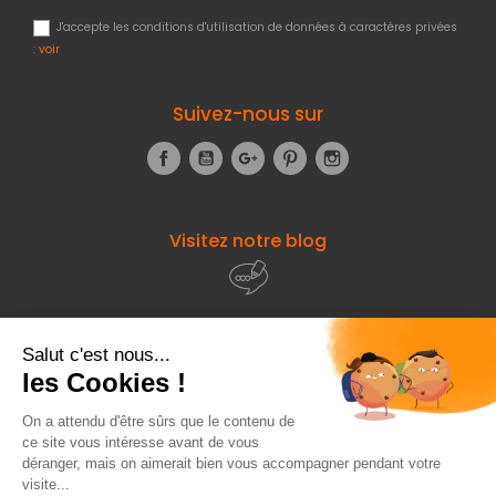
J'accepte les conditions d'utilisation de données à caractères privées
:
voir
Suivez-nous sur
Facebook
YouTube
Google+
Pinterest
Instagram
Visitez notre blog
À propos de
Fourniresto