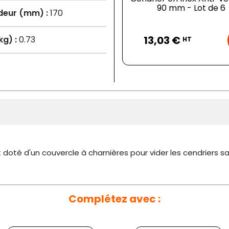
90 mm - Lot de 6
deur (mm) :
170
Prix
13,03 €
kg) :
0.73
HT
 doté d'un couvercle à charnières pour vider les cendriers s
Complétez avec :