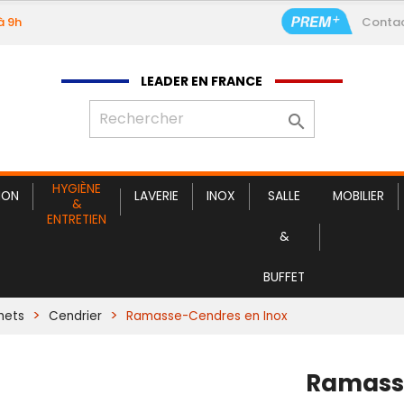
à 9h
Conta
LEADER EN FRANCE

HYGIÈNE
ION
LAVERIE
INOX
SALLE
MOBILIER
&
ENTRETIEN
&
BUFFET
hets
Cendrier
Ramasse-Cendres en Inox
Ramasse