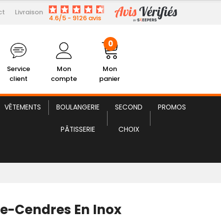
ct
Livraison
23,49 € HT
Ramasse-Cendres en Inox
4.6/5 - 9126 avis
0
Service
Mon
Mon
client
compte
panier
VÊTEMENTS
BOULANGERIE
SECOND
PROMOS
PÂTISSERIE
CHOIX
-Cendres En Inox