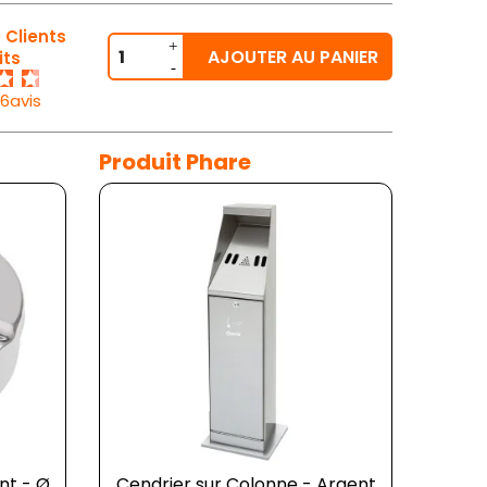
 Clients
AJOUTER AU PANIER
its
26avis
Produit Phare
nt - Ø
Cendrier sur Colonne - Argent