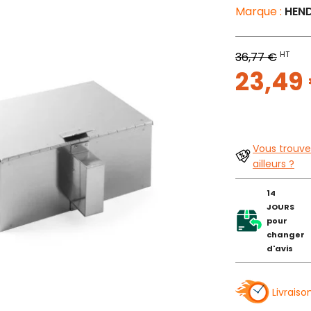
Marque :
HEND
HT
36,77 €
23,49
Vous trouve
ailleurs ?
14
JOURS
pour
changer
d'avis
Livraiso