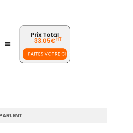
Prix Total
HT
33.05€
=
FAITES VOTRE CHOIX
 PARLENT