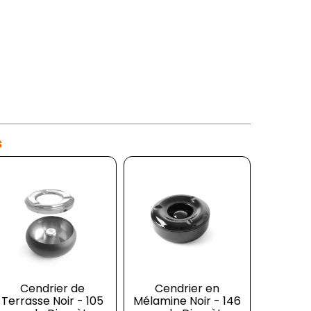
s
iseur Sous Vide -
Cendrier de
Cendrier en
Cend
Terrasse Noir - 105
16 Litres
Mélamine Noir - 146
Rebord 