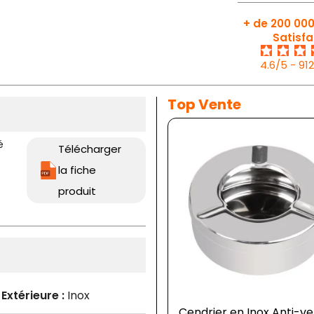
+ de 200 000
Satisfa
4.6/5 - 91
Top Vente
é
Télécharger
la fiche
produit
 Extérieure :
Inox
Cendrier en Inox Anti-ve