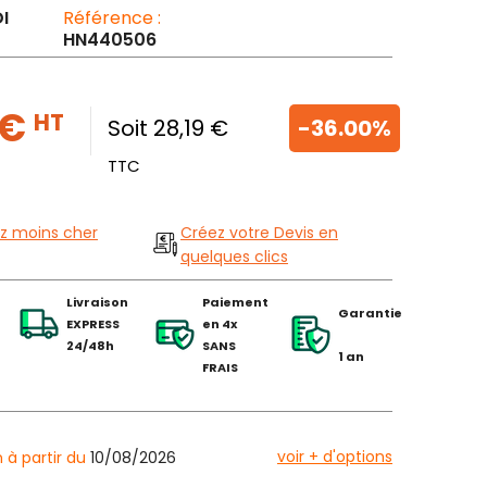
I
Référence :
HN440506
 €
HT
Soit 28,19 €
-36.00%
TTC
z moins cher
Créez votre Devis en
quelques clics
Livraison
Paiement
Garantie
EXPRESS
en 4x
24/48h
SANS
1 an
FRAIS
voir + d'options
n à partir du
10/08/2026