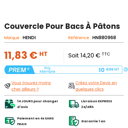
Couvercle Pour Bacs À Pâtons
HENDI
HN880968
Marque :
Référence :
11,83 €
HT
TTC
Soit 14,20 €
10
€96
HT
Vous trouvez moins
Créez votre Devis en
cher ailleurs ?
quelques clics
14 JOURS pour changer
Livraison EXPRESS
d'avis
24/48h
Paiement en 4x SANS
Garantie 1 an
FRAIS