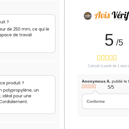
uit ?
eur de 250 mm, ce qui le
5
space de travail
/5
Calculé à partir de
1
avis c
Anonymous A.
publié le
 ce produit ?
5/5
n polypropylène, un
r, idéal pour une
. Cordialement.
Conforme