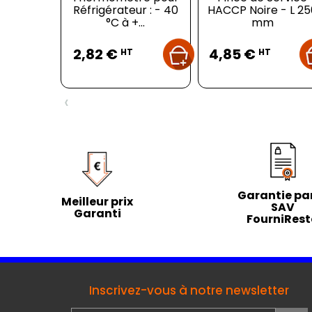
Réfrigérateur : - 40
HACCP Noire - L 25
°C à +...
mm
Prix
Prix
2,82 €
4,85 €
HT
HT
‹
Garantie par
Meilleur prix
SAV
Garanti
FourniRes
Inscrivez-vous à notre newsletter