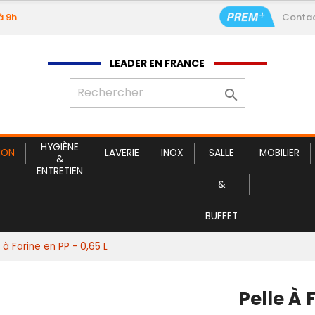
à 9h
Conta
LEADER EN FRANCE

HYGIÈNE
ION
LAVERIE
INOX
SALLE
MOBILIER
&
ENTRETIEN
&
BUFFET
 à Farine en PP - 0,65 L
Pelle À 