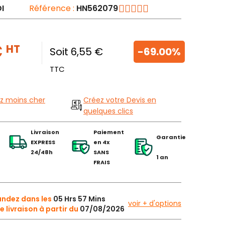
I
Référence :
HN562079
€
HT
Soit 6,55 €
-69.00%
TTC
z moins cher
Créez votre Devis en
quelques clics
Livraison
Paiement
Garantie
EXPRESS
en 4x
24/48h
SANS
1 an
FRAIS
dez dans les
05 Hrs 57 Mins
voir + d'options
e livraison à partir du
07/08/2026