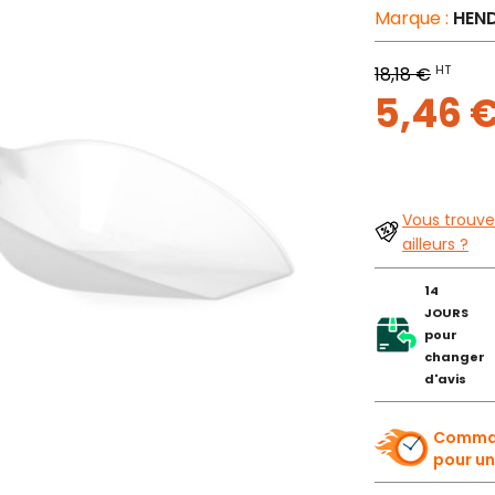
Marque :
HEND
HT
18,18 €
5,46 
Vous trouve
ailleurs ?
14
JOURS
pour
changer
d'avis
Comman
pour un