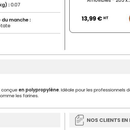
Amovibles - 205 x..
kg) :
0.07
Prix
13,99 €
HT
e du manche :
étate
 conçue
en polypropylène
. Idéale pour les professionnels 
comme les farines.
NOS CLIENTS EN