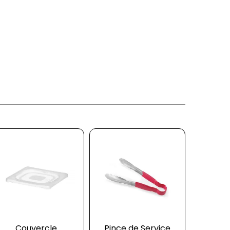
Couvercle
Pince de Service
Mar