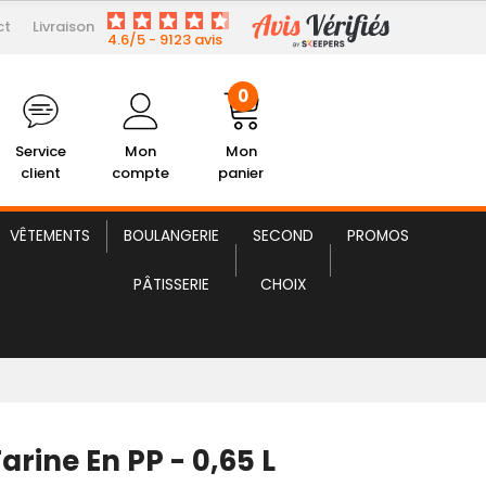
ct
Livraison
5,46 € HT
Pelle à Farine en PP
4.6/5 - 9123 avis
0
Service
Mon
Mon
client
compte
panier
VÊTEMENTS
BOULANGERIE
SECOND
PROMOS
PÂTISSERIE
CHOIX
Farine En PP - 0,65 L