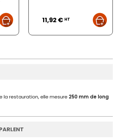
.
Prix
11,92 €
HT
de la restauration, elle mesure
250 mm de long
 PARLENT