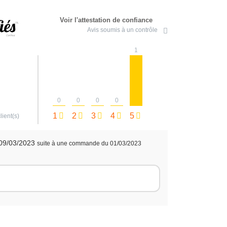
Voir l'attestation de confiance
Avis soumis à un contrôle
1
0
0
0
0
1
2
3
4
5
lient(s)
 09/03/2023
suite à une commande du 01/03/2023