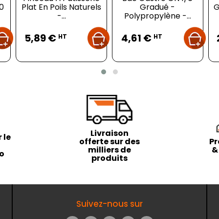
0
Plat En Poils Naturels
Gradué -
G
-...
Polypropylène -...
Prix
Prix
5,89 €
4,61 €
HT
HT
Livraison
 le
offerte sur des
Pr
milliers de
&
to
produits
Suivez-nous sur