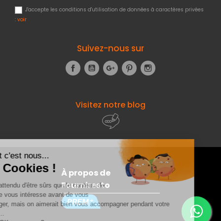
J'accepte les conditions d'utilisation de données à caractères privées
:
voir
Suivez-nous sur
Facebook
YouTube
Google+
Pinterest
Instagram
Visitez notre blog
À propos de
Fourniresto