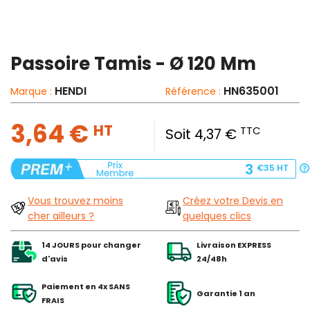
Passoire Tamis - Ø 120 Mm
HENDI
HN635001
Marque :
Référence :
3,64 €
HT
TTC
Soit 4,37 €
3
€35
HT
Vous trouvez moins
Créez votre Devis en
cher ailleurs ?
quelques clics
14 JOURS pour changer
Livraison EXPRESS
d'avis
24/48h
Paiement en 4x SANS
Garantie 1 an
FRAIS