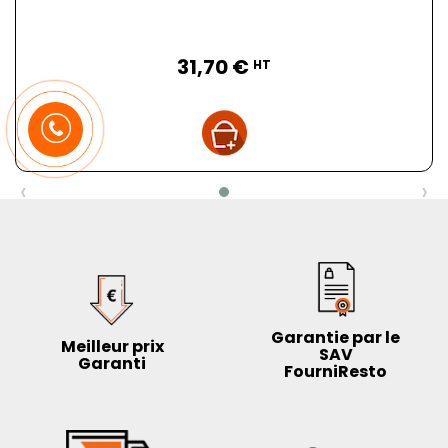
Prix
31,70 €
HT
‹
›
Garantie par le
Meilleur prix
SAV
Garanti
FourniResto