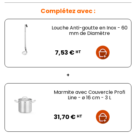
Complétez avec :
Louche Anti-goutte en Inox - 60
mm de Diamètre
Prix
7,53 €
HT
+
Marmite avec Couvercle Profi
Line - ø 16 cm - 3 L
Prix
31,70 €
HT