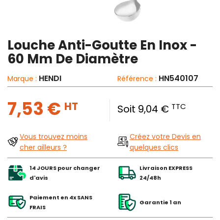
Louche Anti-Goutte En Inox -
60 Mm De Diamètre
HENDI
HN540107
Marque :
Référence :
7,53 €
HT
TTC
Soit 9,04 €
Vous trouvez moins
Créez votre Devis en
cher ailleurs ?
quelques clics
14 JOURS pour changer
Livraison EXPRESS
d'avis
24/48h
Paiement en 4x SANS
Garantie 1 an
FRAIS