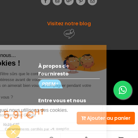
Visitez notre blog
À propos de
Fourniresto
Entre vous et nous
HT
5,91 €
Ajouter au panier
Besoin d'aide ?
HT
19,23 €
© 2026 - Fourniresto