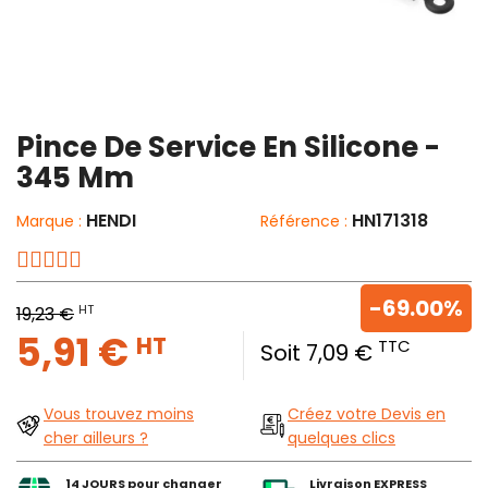
Pince De Service En Silicone -
345 Mm
HENDI
HN171318
Marque :
Référence :
-69.00%
HT
19,23 €
5,91 €
HT
TTC
Soit 7,09 €
Vous trouvez moins
Créez votre Devis en
cher ailleurs ?
quelques clics
14 JOURS pour changer
Livraison EXPRESS