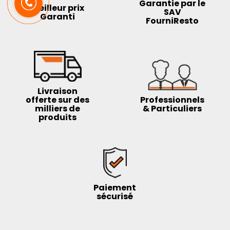
Garantie par le
Meilleur prix
SAV
Garanti
FourniResto
Livraison
offerte sur des
Professionnels
milliers de
& Particuliers
produits
Paiement
sécurisé