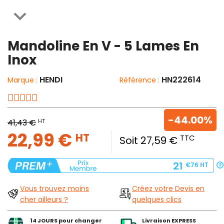

Mandoline En V - 5 Lames En
Inox
HENDI
HN222614
Marque :
Référence :
-44.00%
HT
41,43 €
22,99 €
HT
TTC
Soit 27,59 €
21
€76
HT
Vous trouvez moins
Créez votre Devis en
cher ailleurs ?
quelques clics
14 JOURS pour changer
Livraison EXPRESS