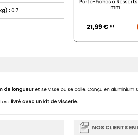
Porte-Fiches à Ressorts
mm
kg) :
0.7
Prix
21,99 €
HT
m de longueur
et se visse ou se colle. Conçu en aluminium s
l est
livré avec un kit de visserie
.
NOS CLIENTS EN