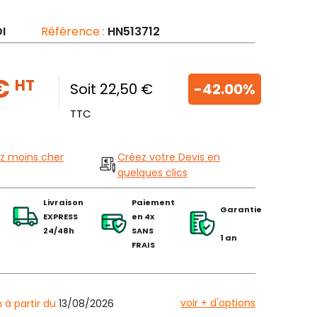
I
Référence :
HN513712
 €
HT
Soit 22,50 €
-42.00%
TTC
z moins cher
Créez votre Devis en
quelques clics
Livraison
Paiement
Garantie
EXPRESS
en 4x
24/48h
SANS
1 an
FRAIS
voir + d'options
n à partir du
13/08/2026