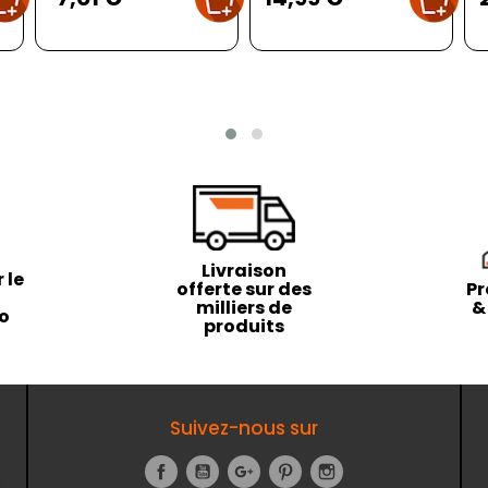
Livraison
 le
offerte sur des
Pr
milliers de
&
to
produits
Suivez-nous sur
Facebook
YouTube
Google+
Pinterest
Instagram