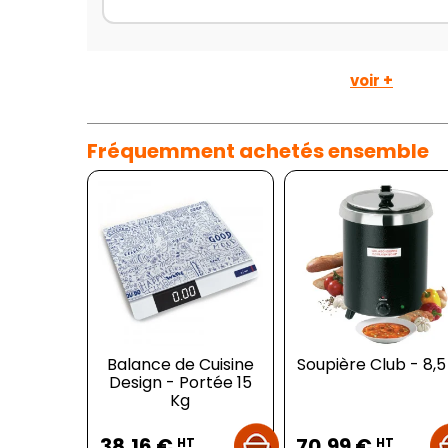
voir +
Fréquemment achetés ensemble
Balance de Cuisine
Soupière Club - 8,5
Design - Portée 15
Kg
Prix
Prix
38,16 €
70,99 €
HT
HT