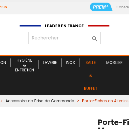
à 9h
Conta
LEADER EN FRANCE

HYGIÈNE
ION
LAVERIE
INOX
SALLE
MOBILIER
&
ENTRETIEN
&
BUFFET
Accessoire de Prise de Commande
Porte-Fiches en Alumin
Porte-F