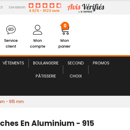
ct
Livraison
18,75 € HT
Porte-Fiches en Aluminium
4.6/5 - 9123 avis
0
Service
Mon
Mon
client
compte
panier
VÊTEMENTS
BOULANGERIE
SECOND
PROMOS
PÂTISSERIE
CHOIX
ium - 915 mm
iches En Aluminium - 915