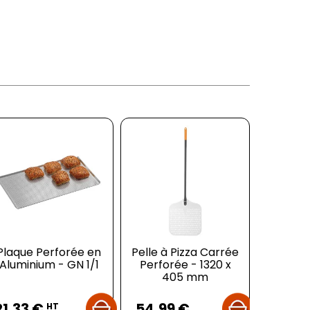
Plaque Perforée en
Pelle à Pizza Carrée
Plaque
Aluminium - GN 1/1
Perforée - 1320 x
Alumin
405 mm
Prix
Prix
Pr
21,33 €
54,99 €
4,93 
HT