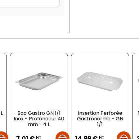
 L
Bac Gastro GN 1/1
Insertion Perforée
Inox - Profondeur 40
Gastronorme - GN
mm - 4 L
1/1
Prix
Prix
7,01 €
14,99 €
HT
HT