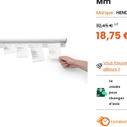
Mm
Marque :
HEND
HT
32,45 €
18,75
Vous trouve
ailleurs ?
14
JOURS
pour
changer
d'avis
Livraiso