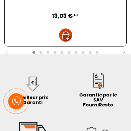
Prix
13,03 €
HT
‹
›
Garantie par le
Meilleur prix
SAV
Garanti
FourniResto