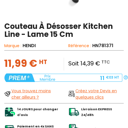
Couteau À Désosser Kitchen
Line - Lame 15 Cm
HENDI
HN781371
Marque :
Référence :
11,99 €
HT
TTC
Soit 14,39 €
11
€03
HT
Vous trouvez moins
Créez votre Devis en
cher ailleurs ?
quelques clics
14 JOURS pour changer
Livraison EXPRESS
d'avis
24/48h
Paiement en 4x SANS