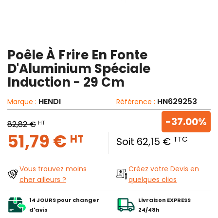
Poêle À Frire En Fonte
D'Aluminium Spéciale
Induction - 29 Cm
HENDI
HN629253
Marque :
Référence :
-37.00%
HT
82,82 €
51,79 €
HT
TTC
Soit 62,15 €
Vous trouvez moins
Créez votre Devis en
cher ailleurs ?
quelques clics
14 JOURS pour changer
Livraison EXPRESS
d'avis
24/48h