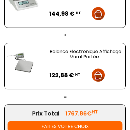
supplémentaire
s (fouet, palette, spirale) ou
une cuve en plus
Prix
selon vos besoins.
144,98 €
HT
Conforme à la norme professionnelle EN 454 : écran
de sécurité interdisant l'accès à l'outil quand il est en
mouvement, système de verrouillage en bonne
+
position de travail et dispositif de détection de la cuve.
Balance Electronique Affichage
Mural Portée...
Prix
122,88 €
HT
=
HT
Prix Total
1767.86€
FAITES VOTRE CHOIX