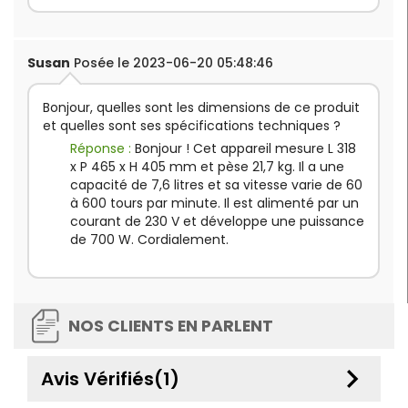
Susan
Posée le 2023-06-20 05:48:46
Bonjour, quelles sont les dimensions de ce produit
et quelles sont ses spécifications techniques ?
Réponse :
Bonjour ! Cet appareil mesure L 318
x P 465 x H 405 mm et pèse 21,7 kg. Il a une
capacité de 7,6 litres et sa vitesse varie de 60
à 600 tours par minute. Il est alimenté par un
courant de 230 V et développe une puissance
de 700 W. Cordialement.
NOS CLIENTS EN PARLENT
keyboard_arrow_down
Avis Vérifiés(1)