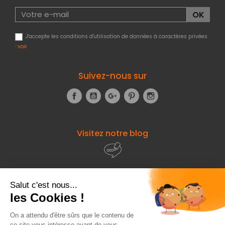
J'accepte les conditions d'utilisation de données à caractères privées
:
voir
Suivez-nous sur
Facebook
YouTube
Google+
Pinterest
Instagram
Visitez notre blog
À propos de
Fourniresto