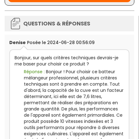
Plus d'informations :
QUESTIONS & RÉPONSES
Capacite :
7,6 L
Vitesses
: 60 à 600 tr/min
Denise
Posée le 2024-06-28 00:56:09
Dimensions :
L 318 x P 465 x H 405 mm
Puissance
: 700 W
Bonjour, sur quels critères techniques devrais-je
Alimentation
: 230 V
me baser pour choisir ce produit ?
Poids
: 21,7 kg
Réponse :
Bonjour ! Pour choisir ce batteur
mélangeur professionnel, plusieurs critères
techniques sont à prendre en compte. Tout
d'abord, la capacité de la cuve est un facteur
déterminant, ici elle est de 7,6 litres,
permettant de réaliser des préparations en
grande quantité. De plus, les performances
de l'appareil sont également primordiales. Ce
produit possède 10 vitesses indexées et 3
outils performants pour répondre à diverses
exigences culinaires. L'appareil est également