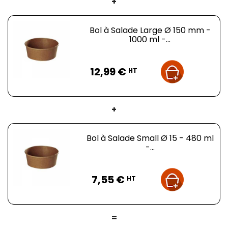
+
Bol à Salade Large Ø 150 mm -
1000 ml -...
Prix
12,99 €
HT
+
Bol à Salade Small Ø 15 - 480 ml
-...
Prix
7,55 €
HT
=