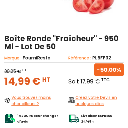
Boîte Ronde "Fraîcheur" - 950
Ml - Lot De 50
FourniResto
PLBFF32
Marque :
Référence :
-50.00%
HT
30,25 €
14,99 €
HT
TTC
Soit 17,99 €
Vous trouvez moins
Créez votre Devis en
cher ailleurs ?
quelques clics
14 JOURS pour changer
Livraison EXPRESS
d'avis
24/48h