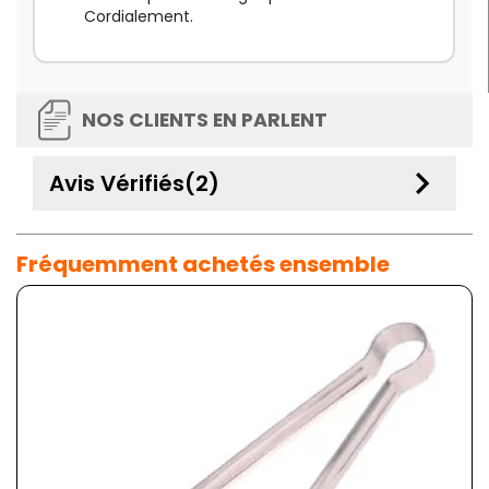
Cordialement.
NOS CLIENTS EN PARLENT
keyboard_arrow_down
Avis Vérifiés(2)
Fréquemment achetés ensemble