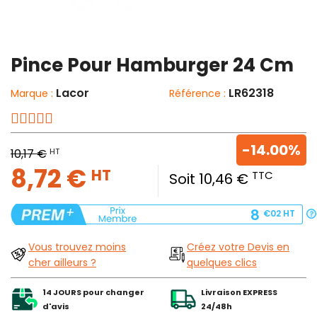
Pince Pour Hamburger 24 Cm
Lacor
LR62318
Marque :
Référence :
-14.00%
HT
10,17 €
8,72 €
HT
TTC
Soit 10,46 €
8
€02
HT
Vous trouvez moins
Créez votre Devis en
cher ailleurs ?
quelques clics
14 JOURS pour changer
Livraison EXPRESS
d'avis
24/48h