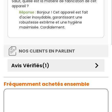
Salut, quelle est la matière de fabrication de cet
appareil ?
Réponse :
Bonjour ! Cet appareil est fait
d'acier inoxydable, garantissant une
robustesse extrême et une hygiène
maximisée. Cordialement.
NOS CLIENTS EN PARLENT
keyboard_arrow_down
Avis Vérifiés(1)
Fréquemment achetés ensemble