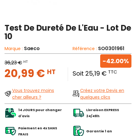
Test De Dureté De L'Eau - Lot De
10
Saeco
SO0301961
Marque :
Référence :
-42.00%
HT
36,23 €
20,99 €
HT
TTC
Soit 25,19 €
Vous trouvez moins
Créez votre Devis en
cher ailleurs ?
quelques clics
14 JOURS pour changer
Livraison EXPRESS
d'avis
24/48h
Paiement en 4x SANS
Garantie 1 an
FRAIS