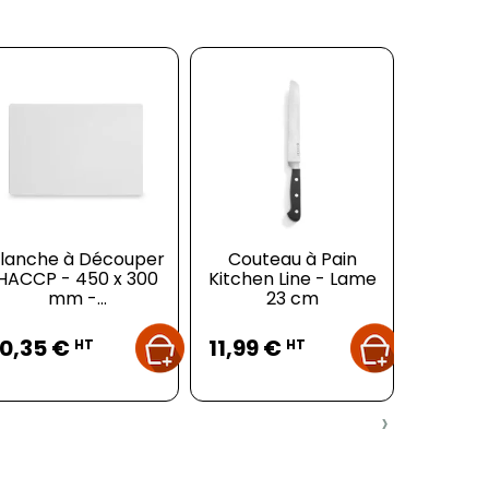
lanche à Découper
Couteau à Pain
The
HACCP - 450 x 300
Kitchen Line - Lame
D
mm -...
23 cm
Prix
Prix
Pr
10,35 €
11,99 €
10,18
HT
HT
›