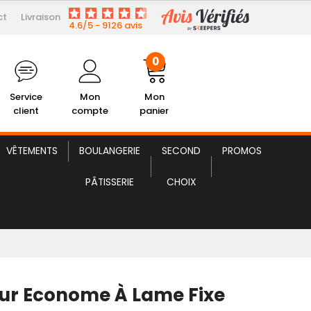
ct
Livraison
4,88 € HT
plucheur Econome à Lame Fixe
4.6/5 - 9126 avis
0
Service
Mon
Mon
client
compte
panier
VÊTEMENTS
BOULANGERIE
SECOND
PROMOS
PÂTISSERIE
CHOIX
ur Econome À Lame Fixe