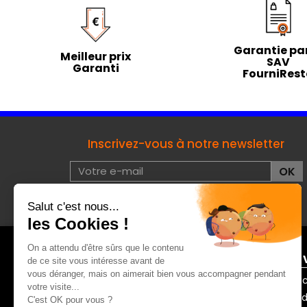
Garantie par
Meilleur prix
SAV
Garanti
FourniRes
Inscrivez-vous à notre newsletter
J'accepte les conditions d'utilisation de données à
caractères privées :
voir
À PROPOS DE FOURNIRESTO
ENTRE 
Mentions légales
Contac
Qui sommes-nous ?
Mode de