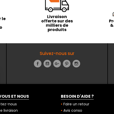
Livraison
 le
offerte sur des
Pr
milliers de
&
to
produits
Suivez-nous sur
Facebook
YouTube
Google+
Pinterest
Instagram
VOUS ET NOUS
BESOIN D'AIDE ?
tez-nous
Faire un retour
 livraison
Avis conso