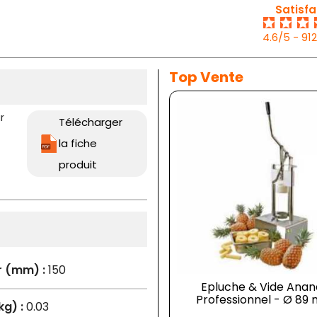
Satisfa
4.6/5 - 91
Top Vente
r
Télécharger
la fiche
produit
r (mm) :
150
Epluche & Vide Anan
Professionnel - Ø 89
kg) :
0.03