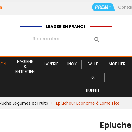
9h
Conta
E
LEADER EN FRANCE

HYGIÈNE
ION
LAVERIE
INOX
SALLE
MOBILIER
&
ENTRETIEN
&
BUFFET
pluche Légumes et Fruits
Eplucheur Econome à Lame Fixe
Epluche