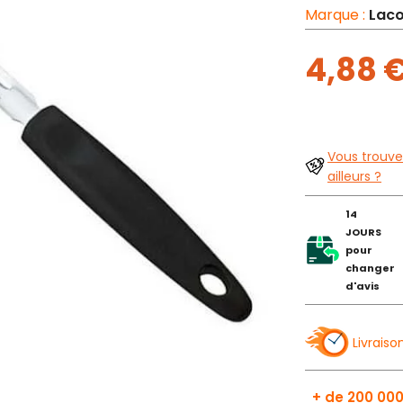
Marque :
Laco
4,88 
Vous trouve
ailleurs ?
14
JOURS
pour
changer
d'avis
Livraiso
+ de 200 000