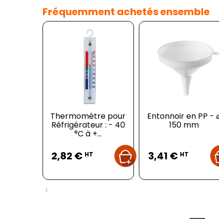
Fréquemment achetés ensemble
Thermomètre pour
Entonnoir en PP - 
Réfrigérateur : - 40
150 mm
°C à +...
Prix
Prix
2,82 €
3,41 €
HT
HT
‹