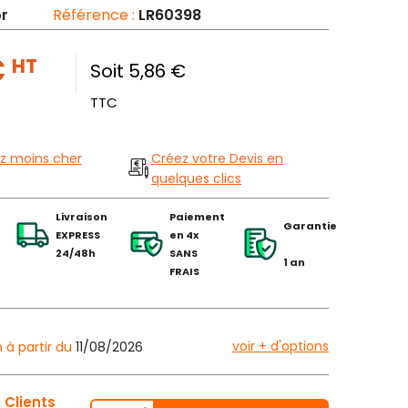
r
Référence :
LR60398
€
HT
Soit 5,86 €
TTC
z moins cher
Créez votre Devis en
quelques clics
Livraison
Paiement
Garantie
EXPRESS
en 4x
24/48h
SANS
1 an
FRAIS
voir + d'options
n à partir du
11/08/2026
 Clients