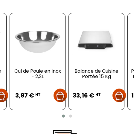
⌀
Cul de Poule en Inox
Balance de Cuisine
P
- 2,2L
Portée 15 Kg
Prix
Prix
3,97 €
33,16 €
HT
HT